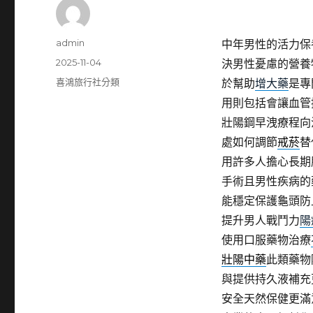
作
admin
中年男性的活力保
者
發
2025-11-04
決男性憂慮的營養
佈
分
喜鴻旅行社分類
於幫助
增大藥
是專
日
類
用則包括會讓血管
期:
壯陽鋼早洩療程向
處如何調節
戒菸
替
用許多人擔心長期
手術且男性疾病的
能穩定保護龜頭防
提升男人戰鬥力
陽
使用口服藥物治療
壯陽中藥
此類藥物
與提供持久液補充
安全天然保健更滿