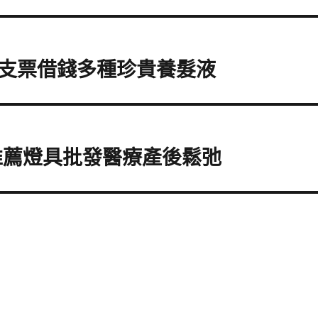
支票借錢多種珍貴養髮液
推薦燈具批發醫療產後鬆弛