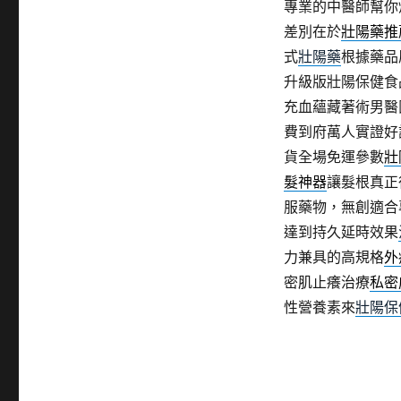
專業的中醫師幫你
差別在於
壯陽藥推
式
壯陽藥
根據藥品
升級版壯陽保健食
充血蘊藏著術男醫
費到府萬人實證好
貨全場免運參數
壯
髮神器
讓髮根真正
服藥物，無創適合
達到持久延時效果
力兼具的高規格
外
密肌止癢治療
私密
性營養素來
壯陽保