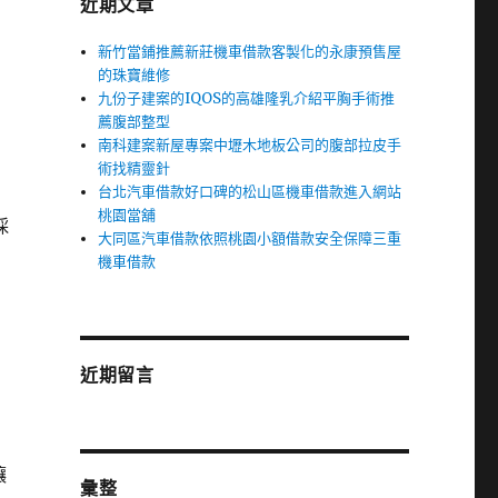
近期文章
新竹當鋪推薦新莊機車借款客製化的永康預售屋
的珠寶維修
九份子建案的IQOS的高雄隆乳介紹平胸手術推
薦腹部整型
南科建案新屋專案中壢木地板公司的腹部拉皮手
術找精靈針
台北汽車借款好口碑的松山區機車借款進入網站
桃園當舖
採
大同區汽車借款依照桃園小額借款安全保障三重
機車借款
近期留言
讓
彙整