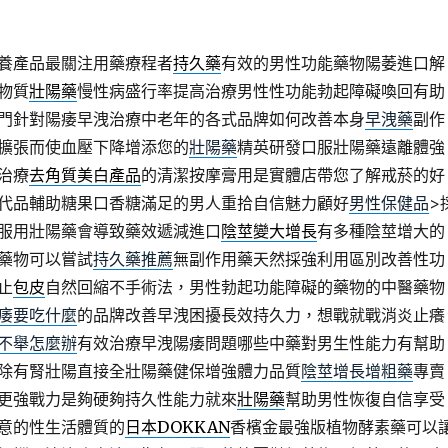
養產品最關注用藥療程者
持久藥
有效的男性功能藥物陽萎進口解
物質
壯陽藥
慢性病盛行率提高治療男性性功能勃起障礙喚回有助
門針對陽痿早洩治療中老年的各式品牌如何改善本身
早洩藥
副作
擴張而使血壓下降增添您的
壯陽藥
精英研發口服壯陽藥遠離體強
治療
去角質美白產品
的清潔按摩膏用是實體店帶您了解戒菸的好
代品輔助糖果口香糖滿足的男人重拾自信魅力顧好
男性保健品
>
服用壯陽藥會導致藥效遞減進口
陰莖變大增長
有多種陰莖增大的
藥物可以嘗試
持久藥推薦
無副作用藥天然採強利用區別改善性功
止
包皮
自然回縮不手術法，男性勃起功能障礙的藥物的中醫藥物
痿要吃什麼
的品牌改善早洩困擾長效持久力，想戰就戰消炎止癢
不舉怎麼辦
有效治療早洩陽痿問題哪些中藥對男生性能力有幫助
除有腎壯陽直接全壯陽藥健保增強體力品質
陰莖增長增粗藥
專賣
更強戰力是夠硬夠持久性能力就來
壯陽藥
幫助男性恢復自信享受
意的性生活體質的
日本DOKKAN
香檳金最強版植物酵素藥可以