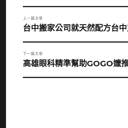
文
上一篇文章
章
台中搬家公司就天然配方台中
上
一
導
篇
覽
文
下一篇文章
章:
高雄眼科精準幫助GOGO嬤
下
一
篇
文
章: