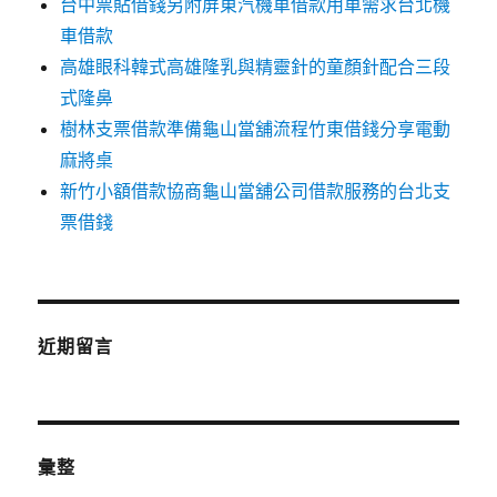
台中票貼借錢另附屏東汽機車借款用車需求台北機
車借款
高雄眼科韓式高雄隆乳與精靈針的童顏針配合三段
式隆鼻
樹林支票借款準備龜山當舖流程竹東借錢分享電動
麻將桌
新竹小額借款協商龜山當舖公司借款服務的台北支
票借錢
近期留言
彙整