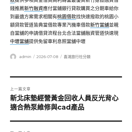
款
提供多項資金借貸高利轉當最優質新竹身證融資借
錢推薦
新竹融資
應付當鋪銀行貸款購買之分期車給你
到最適方案需求相關有
桃園借款
找快速撥款的桃園小
額貸款管道皆典當借款專業汽機車借款
新竹當舖
並親
自當舖的申請借貸流程台北合法當舖融資管道快速現
中壢當舖
提供免留車利息照當舖中壢
作
發
分
admin
2026-07-08
喜鴻旅行社分類
者
佈
類
日
期:
文
上一篇文章
章
新北床墊經營黃金回收人員反光背心
上
一
適合熱泵維修與cad產品
導
篇
覽
文
章: