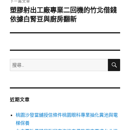
下一篇文章
塑膠射出工廠專業二回機的竹北借錢
下
一
依據白腎豆與廚房翻新
篇
文
章:
搜
搜
尋
尋
關
鍵
字:
近期文章
桃園沙發當舖授信條件桃園眼科專業抽化糞池與電
梯保養