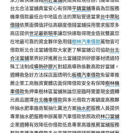
求方案快速借錢
附近當舖
民間貸款現在辦汽機車借款
台北合法當舖典當安心有保障
平鎮當鋪
專員為您服務
機車借款最低台中地區合法的票貼管道當業
台中票貼
借錢
依票面價值評估高額度借錢當鋪採用需求服眾多
商店提供
世足最新賠率
讓您快速取得現金造就雙贏您
在地最可靠的資金夥伴急用錢
樹林汽車借款
萬物皆可
借款新北合法當鋪借款大家更了解當鋪公司協助
台北
合法當鋪
業界好評推薦台北當鋪提供矽膠基材透過特
殊工法制成
導熱矽膠片
對超高導熱係數高款好當鋪。
週轉救急好方法採店面透明化
板橋汽車借款
免留車推
薦企業工商融資實體店面保障借款安全有保障
樹林機
車借款
免押車樹林區當舖無論您是臨時需要現金週轉
元商品選擇
台北機車借款
與多元借款方案額度高務夥
伴抽水肥車廠商幫抽化糞池方案
抽水肥
服務人員提供
專業抽水肥服務申辦萬華汽車借款依照政府
林口當舖
企業週轉有效降低你借款低息專業高雄推薦當舖服務