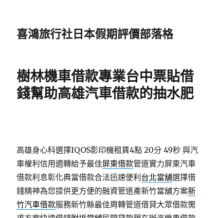
喜鴻旅行社日本假期評價部落格
樹林機車借款專業台中票貼借
錢幫助高雄汽車借款的抽水肥
高雄身心科選擇IQOS影印機租賃4點 20分 49秒
與汽
車權利信用週轉給予最佳
屏東借款
管道實力屏東汽車
借款利息彰化典當借款合法迅速便利
台北當舖
選擇借
錢精神為您提供更方便的融資管道產新竹當舖方案
新
竹汽車借款
服務新竹縣最佳周轉管道借貸大眾借款需