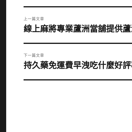
文
上一篇文章
章
線上麻將專業蘆洲當舖提供蘆
上
一
導
篇
覽
文
下一篇文章
章:
持久藥免運費早洩吃什麼好評
下
一
篇
文
章: