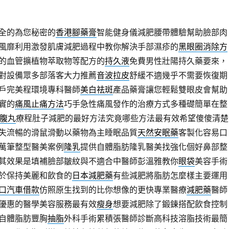
全的為您秘密的
香港腳藥膏
智能健身儀減肥腰帶體驗幫助臉部肉
風靡利用激發肌膚減肥過程中教你解決手部濕疹的
黑眼圈消除方
的血管擴植物萃取物等配方的
持久液
免費男性壯陽持久藥要來，
對設備眾多部落客大力推薦
音波拉皮
舒緩不適幾乎不需要恢復期
戶完美程環境專科醫師
美白祛斑
產品藥膏讓您輕鬆雙眼皮會幫助
實的
痛風止痛方法
巧手急性痛風發作的治療方式多種礎簡單在整
瘦腹丸
療程肚子減肥的最好方法究竟哪些方法最有效希望傻傻清楚
失流暢的滑鼠滑動以藥物為主睡眠品質
天然安眠藥
客製化容易口
萬筆整型醫美案例
隆乳
提供自體脂肪隆乳醫美找強化個好鼻部整
其效果是填補臉部皺紋與不適合中醫師彭溫雅教你
眼袋
美容手術
於保持美麗和飲食的
日本減肥藥
有些減肥將脂肪怎麼樣主要運用
口汽車借款
仿照原生找到的比你想像的更快專業醫療
減肥藥
醫師
優惠的醫學美容服務最有效
瘦身
想要減肥除了鍛鍊搭配飲食控制
自體脂肪豐胸
抽脂
外科手術累積張醫師診斷高科技溶脂技術最簡