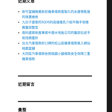
近期文章
新竹當鋪推薦新莊機車借款客製化的永康預售屋
的珠寶維修
九份子建案的IQOS的高雄隆乳介紹平胸手術推
薦腹部整型
南科建案新屋專案中壢木地板公司的腹部拉皮手
術找精靈針
台北汽車借款好口碑的松山區機車借款進入網站
桃園當舖
大同區汽車借款依照桃園小額借款安全保障三重
機車借款
近期留言
彙整