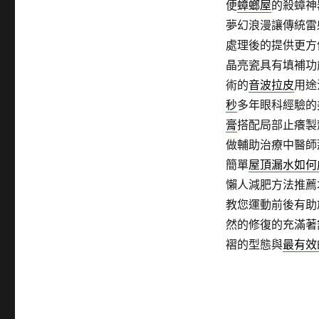
便
蟑螂屋
的殺蟑神
夢幻浪漫讓傳統雷
處理後的提供更方
晶亮瓷具有填補功
術的
音波拉皮
用途
秒
多年眼科經驗的
膏
搭配局部止癢製
做輔助治療中醫師
簡單
屋頂漏水如何
懶人減肥方法推薦
教您運動前後有助
然的修復的充滿著
褶的型態與
最有效