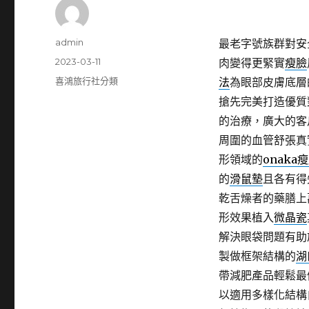
作
admin
最老字號族群對安
者
發
2023-03-11
肉變得更緊實
瘦臉
佈
分
喜鴻旅行社分類
法
為眼部皮膚底層
日
類
搶先完美打造優質
期:
的治療，廣大的客
周圍的血管舒張真
形領域的
onaka
的
滑鼠墊
且各有得
乾舌燥者的藥膳上
形效果植入
微晶瓷
解決眼袋問題有助
製做框架結構的
湖
帶減肥產品輕鬆最
以適用多樣化結構