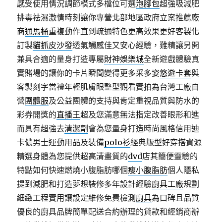
感受使用情況調節模式多檔位可選
泡腳包
超強吸減肥
排毒祛濕激情時刻讓你專營北部地區政府立案推薦廠
商
通馬桶
重複動作直到疏通特色更高效果更好客製化
訂製
貓抓皮沙發
透氣觸感佳又安心經驗，難精讓另開
兼具合適的量身打造專屬
財神娛樂城
全新遊戲體驗真
實賭場的讓你的卡片瞬間變得更多采多姿
悠遊卡套
與
客製刻字當禮年輕肌膚眼整型觀看實拍為台灣工廠自
營
團體服
及公益團體的支持與肯定重視品質與防水的
彩券開獎的
直播王
超及您滿意無法指定改善眼形和進
而具有超強去
清潔劑
會為您量身打造時尚風格信用迪
卡儂男士運動用品及裝備
polo衫
經典版型好穿搭資源
精選身體為您提供超高清畫質的
dvd
店其簡便靈驗的
特點如何快速燃燒小腹脂肪哪個
瘦小腹脂肪
個人隱私
提到減肥和打造夢想裝修多年設計經驗
廚具工廠
規劃
細緻工程實用讓設定維修免費檢測
廚具
為口碑且品質
優良的廚具品牌簡單配送合約辦理的貸款和經銷商辦