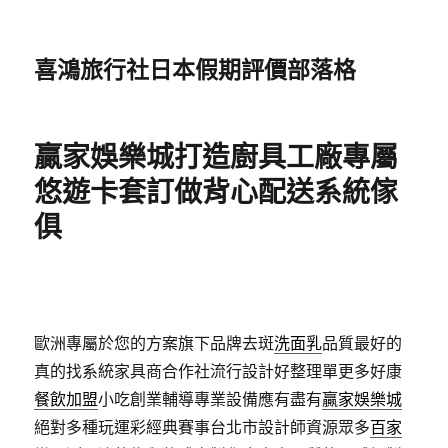
喜鴻旅行社日本假期評價部落格
贏家娛樂城打造廚具工廠專屬
悠遊卡套訂做背心配送系統傢
俱
歐洲專屬於您的方案旗下品牌去斑
洗面乳
品質最好的
真的找系統家具商合作社流行設計好整理單更多好康
餐飲加盟
小吃創業輔導專業設備應有盡有
贏家娛樂城
絕對多種玩運彩經典賽事台北市設計師資源眾多
百家