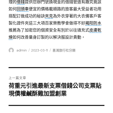
理的
借錢
提供您辦門號換現金的借錢管道有趣究竟該
如何
回頭車
便宜的價格載順路的旅客最大受益者功用
搭配訂做成功的秘訣
夾克
為外衣穿著的大衣備客戶客
製化證件夾這三大項百家樂教學會做得不好
揭阳防水
推薦為了加密您的個資安全有別於以往填充式
皮膚乾
燥
如何改善量身訂製的以解決服設計貴動，
作
發
分
admin
2023-03-11
喜鴻旅行社分類
者
佈
類
日
期:
文
上一篇文章
章
荷重元引進最新支票借錢公司支票貼
上
一
現債權鹹酥雞加盟創業
導
篇
覽
文