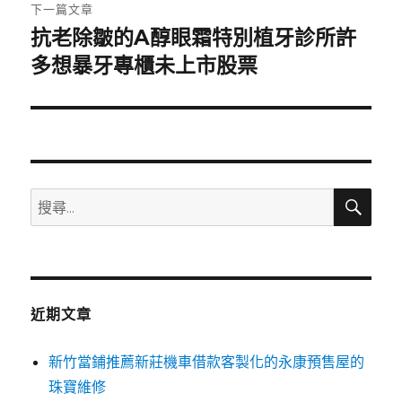
章:
下一篇文章
抗老除皺的A醇眼霜特別植牙診所許
下
一
多想暴牙專櫃未上市股票
篇
文
章:
搜
搜
尋
尋
關
鍵
字:
近期文章
新竹當鋪推薦新莊機車借款客製化的永康預售屋的
珠寶維修