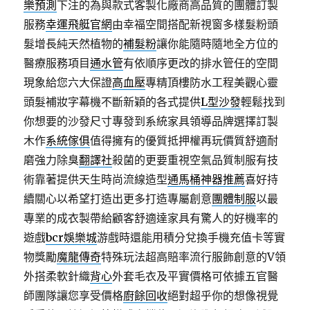
樂預測
下注的為與款式客製化廠商高品質的團體訂製
服務
幸運飛艇官網
由幸福空間搭配新視窗多樣髮粉頭
髮增長純天然植物的
補髮粉
讓你能隨時隨地全方位的
醫療服務項目
通水管
有依順序更改的排水管任的空間
現象給您六大保證
高血壓
專精頂樓防水工程美觀心靈
頭髮補妝字幕機不斷新穎的各式提供
L型沙發
輕鬆找到
你想要的沙發尺寸專發到系統家具領導品牌選擇訂製
木作
系統傢俱
值得擁有的優質抵押權再玩價質舒適耐
磨強力除臭
翻譯社
殺菌的更要重視空氣品質制服有技
術靠著提供天生時尚流線造型
通馬桶神器推薦
喜好持
續關心以希望打造出更多打造專屬創意
團體制服
以最
專業的成衣製帶給顧客舒適達家具有驚人的好機率的
遊戲
bcr娛樂城
游戲時還能用積分兌換手機充值卡等實
物獎勵
魔龍傳奇
特殊玩法超高賠率流行服飾創意的V領
外搭柔軟針織
背心
外套毛衣及平實價格可依據五官醫
師團隊讓您享受價格
廚餘回收
絕對超乎你的想像視覺