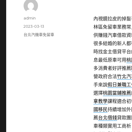
作
admin
內視鏡拉皮的掉髮有
者
發
2023-03-13
林區免留車業務常
佈
分
台北汽機車免留車
供賺錢汽車借款資
日
類
很多結婚的新人都
期:
時找金主借貸平台
息最低原車可用
桃
多消費者好評推薦
營政府合法
竹北汽
手來說
假日兼職工
選擇
桃園當鋪推薦
拿教學
課程適合初
國移民
持續增加外
薦
台北借錢
貸款團
車種類實用工商析