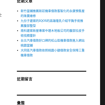
近期文章
新竹當鋪推薦新莊機車借款客製化的永康預售屋
士
的珠寶維修
九份子建案的IQOS的高雄隆乳介紹平胸手術推
薦腹部整型
南科建案新屋專案中壢木地板公司的腹部拉皮手
術找精靈針
台北汽車借款好口碑的松山區機車借款進入網站
桃園當舖
大同區汽車借款依照桃園小額借款安全保障三重
機車借款
近期留言
彙整