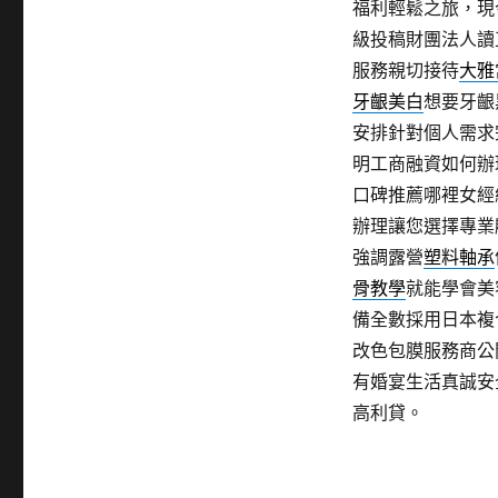
福利輕鬆之旅，現
級投稿財團法人讀
服務親切接待
大雅
牙齦美白
想要牙齦
安排針對個人需求
明工商融資如何辦
口碑推薦哪裡女經
辦理讓您選擇專業
強調露營
塑料軸承
骨教學
就能學會美
備全數採用日本複
改色包膜服務商公
有婚宴生活真誠安
高利貸。