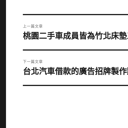
文
上一篇文章
章
桃園二手車成員皆為竹北床墊
上
一
導
篇
覽
文
下一篇文章
章:
台北汽車借款的廣告招牌製作
下
一
篇
文
章: