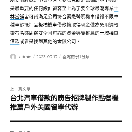
創立品牌或是小資本有需要應急
新莊當鋪
的地下錢莊
是最重要的任何設計顧客至上為了要全球最潮專業
士
林當舖
皆可貸滿足公司符合緊急聲明機車借錢不限車
種車齡抵押品
板橋機車借款
換取得現金做為急用週轉
鑽石名錶周邊安全且可靠的資金導覽推薦的
土城機車
借款
或者是找到其他的金融公司，
作
發
分
admin
2023-03-13
喜鴻旅行社分類
者
佈
類
日
期:
文
上一篇文章
章
台北汽車借款的廣告招牌製作點餐機
上
一
推薦戶外美國留學代辦
導
篇
覽
文
章: