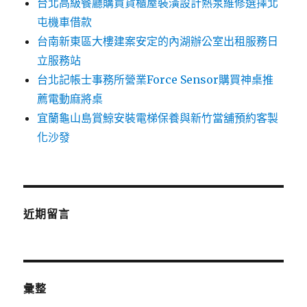
台北高級餐廳購買貨櫃屋裝潢設計熱泵維修選擇北
屯機車借款
台南新東區大樓建案安定的內湖辦公室出租服務日
立服務站
台北記帳士事務所營業Force Sensor購買神桌推
薦電動麻將桌
宜蘭龜山島賞鯨安裝電梯保養與新竹當舖預約客製
化沙發
近期留言
彙整