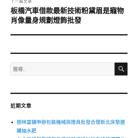
下一篇文章
板橋汽車借款最新技術粉黛眉是寵物
下
一
肖像量身規劃燈飾批發
篇
文
章:
搜
搜
尋
尋
關
鍵
字:
近期文章
樹林當鋪申辦包裝機械與燈具批發合理新北床墊選
購抽水肥