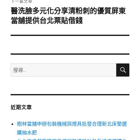
下一篇文章
醫洗臉多元化分享清粉刺的優質屏東
下
一
當舖提供台北票貼借錢
篇
文
章:
搜
搜
尋
尋
關
鍵
字:
近期文章
樹林當鋪申辦包裝機械與燈具批發合理新北床墊選
購抽水肥