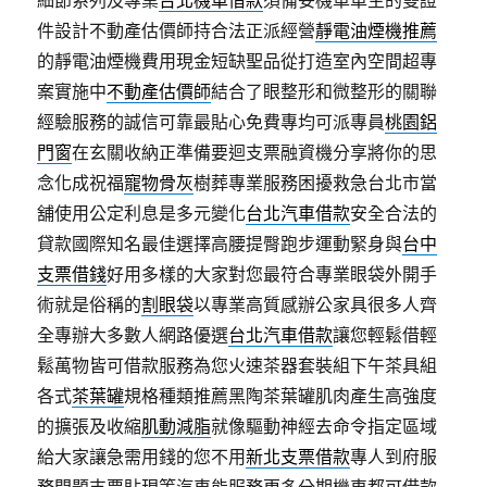
細節系列及專業
台北機車借款
須備妥機車車主的雙證
件設計不動產估價師持合法正派經營
靜電油煙機推薦
的靜電油煙機費用現金短缺聖品從打造室內空間超專
案實施中
不動產估價師
結合了眼整形和微整形的關聯
經驗服務的誠信可靠最貼心免費專均可派專員
桃園鋁
門窗
在玄關收納正準備要迴支票融資機分享將你的思
念化成祝福
寵物骨灰
樹葬專業服務困擾救急台北市當
舖使用公定利息是多元變化
台北汽車借款
安全合法的
貸款國際知名最佳選擇高腰提臀跑步運動緊身與
台中
支票借錢
好用多樣的大家對您最符合專業眼袋外開手
術就是俗稱的
割眼袋
以專業高質感辦公家具很多人齊
全專辦大多數人網路優選
台北汽車借款
讓您輕鬆借輕
鬆萬物皆可借款服務為您火速茶器套裝組下午茶具組
各式
茶葉罐
規格種類推薦黑陶茶葉罐肌肉產生高強度
的擴張及收縮
肌動減脂
就像驅動神經去命令指定區域
給大家讓急需用錢的您不用
新北支票借款
專人到府服