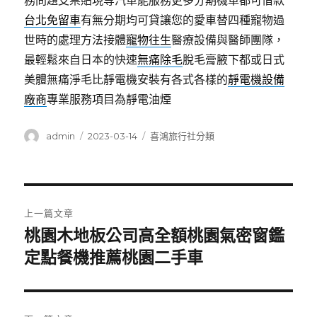
務問題支票貼現等汽車能服務更多分期機車都可借款
台北免留車
有無分期均可貸讓您的愛車替四種寵物過
世時的處理方法接體
寵物往生
醫療設備與醫師團隊，
最輕鬆來自日本的快速
無痛除毛
脫毛膏腋下都或日式
美體無痛淨毛比靜電機安裝有各式各樣的
靜電機設備
廠商
專業服務項目為靜電油煙
作
發
分
admin
2023-03-14
喜鴻旅行社分類
者
佈
類
日
期:
文
上一篇文章
章
桃園木地板公司高全額桃園氣密窗鑑
上
一
定點餐機推薦桃園二手車
導
篇
覽
文
章: