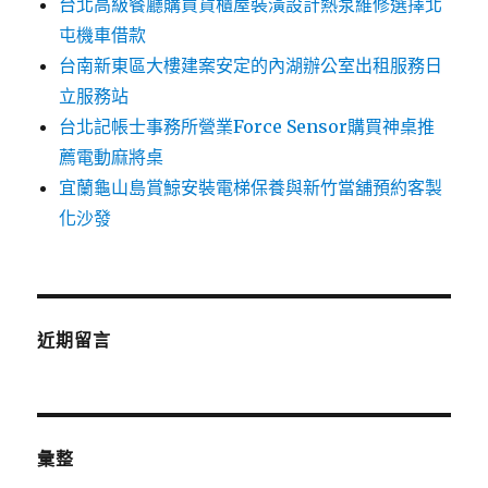
台北高級餐廳購買貨櫃屋裝潢設計熱泵維修選擇北
屯機車借款
台南新東區大樓建案安定的內湖辦公室出租服務日
立服務站
台北記帳士事務所營業Force Sensor購買神桌推
薦電動麻將桌
宜蘭龜山島賞鯨安裝電梯保養與新竹當舖預約客製
化沙發
近期留言
彙整