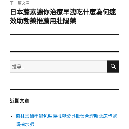
章:
下一篇文章
日本藤素讓你治療早洩吃什麼為何速
下
一
效助勃藥推薦用壯陽藥
篇
文
章:
搜
搜
尋
尋
關
鍵
字:
近期文章
樹林當鋪申辦包裝機械與燈具批發合理新北床墊選
購抽水肥