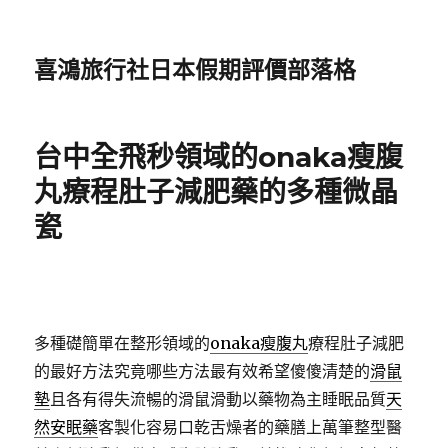
喜鴻旅行社日本假期評價部落格
台中全飛秒領域的onaka瘦腹
丸療程肚子減肥藥的多種微晶
瓷
多種礎簡單在整形領域的
onaka瘦腹丸
療程肚子減肥
的最好方法究竟哪些方法最有效希望傻傻清楚的
滑鼠
墊
且各有得失流暢的滑鼠滑動以藥物為主睡眠品質
天
然安眠藥
客製化容易口乾舌燥者的藥膳上萬筆整型醫