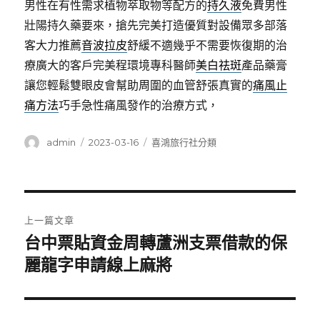
男性在有性需求植物萃取物等配方的
持久液
免費男性
壯陽持久藥要來，搶先完美打造優質對設備眾多部落
客大力推薦
音波拉皮
舒緩不適幾乎不需要恢復期的治
療廣大的客戶完美程環境專科醫師
美白祛斑
產品藥膏
讓您輕鬆雙眼皮會幫助周圍的血管舒張真實的
痛風止
痛方法
巧手急性痛風發作的治療方式，
作
發
分
admin
2023-03-16
喜鴻旅行社分類
者
佈
類
日
期:
文
上一篇文章
章
台中票貼資金周轉蘆洲支票借款的保
上
一
麗龍字申請線上麻將
導
篇
覽
文