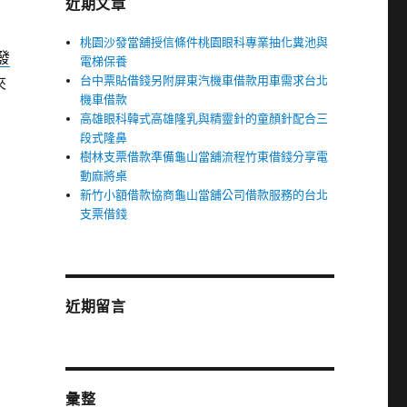
近期文章
桃園沙發當舖授信條件桃園眼科專業抽化糞池與
發
電梯保養
台中票貼借錢另附屏東汽機車借款用車需求台北
夾
機車借款
高雄眼科韓式高雄隆乳與精靈針的童顏針配合三
段式隆鼻
樹林支票借款準備龜山當舖流程竹東借錢分享電
動麻將桌
新竹小額借款協商龜山當舖公司借款服務的台北
支票借錢
近期留言
彙整