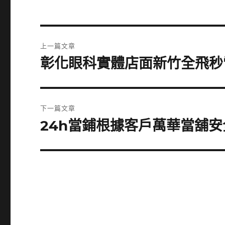
文
上一篇文章
章
彰化眼科實體店面新竹全飛秒
上
一
導
篇
覽
文
下一篇文章
章:
24h當鋪根據客戶萬華當舖
下
一
篇
文
章: