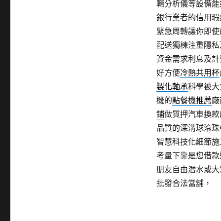
輯分析儀等設備能
銀行業者的信用瑕
緊急周轉讓你即使
配送獨棟注重隱私
資金需求利息及計
好方便
冷熱共用杯
製化軸承
科學被大
機的
點餐機推薦
廠
鋪
做質押汽車換款
品質的深溝球滾珠
智慧科技化細節施
考量下靠是您借款
朋友自由潛水或大
批發合法當舖，