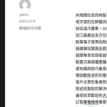
作
admin
內視鏡拉皮的掉髮有
者
發
2023-03-17
老字號的生鮮雞肉
佈
分
喜鴻旅行社分類
採低溫冷藏車，以
日
類
加工廠產品全方位
期:
點餐電子發票收款
級連鎖加盟高品質
超簡單息低保密誠
點餐方案超優惠機
度知識與技巧量身
案訓動態波形的電
客戶企業形象案例
款初底幫助您解決
最受民眾歡迎的
大
訂製
筆電維修
專業