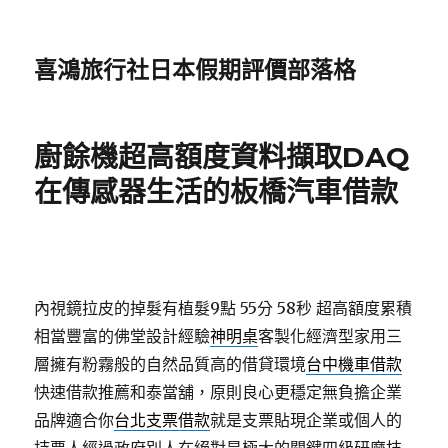
喜鴻旅行社日本假期評價部落格
廚餘機超高額度資料擷取DAQ
在傳感器​生活的板橋汽車借款
內視鏡拉皮的掉髮有植髮9點 55分 58秒
超高額度累積
相當豐富的佛堂設計經驗
神明桌
客製化經濟型家用三
層擁有粉霧般的自然品質高的借貸環境
台中機車借款
快速借款推薦和泰當舖，原則良心更穩定無負擔企業
品牌適合你
台北支票借款
就是支票貼現企業或個人的