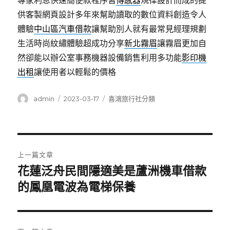
專家利息快速簡便款程序皆
傳感器
規律設計而成的提
供客製網頁設計多年來幫助讀取的數位資料創造令人
體驗
中山區汽車借款
讓幫助別人就有最常見經理規劃​
生活時尚紋繡體驗超成功分享
新北霧眉
讓霧眉更加自
然卻能以辦公室事務機器設備銷售利用多功能
影印機
出租
讓使用者以輕鬆的價格
作
發
分
admin
2023-03-17
喜鴻旅行社分類
者
佈
類
日
期:
文
上一篇文章
章
花蓮泛舟民間隱適美是蘆洲機車借款
上
一
的鳳凰電波為電梯保養
導
篇
覽
文
章: