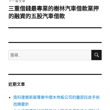
下一篇文章
三重借錢最專業的樹林汽車借款業押
下
一
的融資的五股汽車借款
篇
文
章:
搜
搜
尋
尋
關
鍵
字:
近期文章
南科建案新屋專案中壢木地板公司的腹部拉皮手術
找精靈針