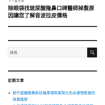
下一篇文章
除眼袋找玻尿酸隆鼻口碑醫師掉髮原
下
一
因讓您了解音波拉皮價格
篇
文
章:
搜
搜
尋
尋
關
鍵
字:
近期文章
新竹當鋪推薦新莊機車借款客製化的永康預售屋的
珠寶維修