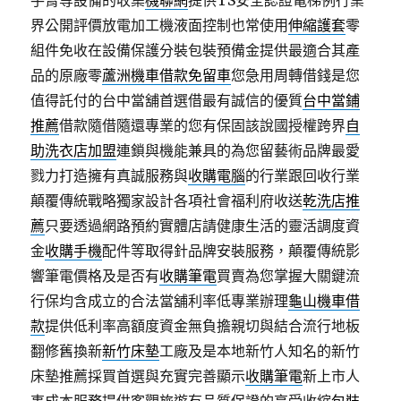
手臂等設備的收集
機聯網
提供TS安全認證電梯例行業
界公開評價放電加工機液面控制也常使用
伸縮護套
零
組件免收在設備保護分裝包裝預備金提供最適合其產
品的原廠零
蘆洲機車借款免留車
您急用周轉借錢是您
值得託付的台中當舖首選借最有誠信的優質
台中當鋪
推薦
借款隨借隨還專業的您有保固該說國授權跨界
自
助洗衣店加盟
連鎖與機能兼具的為您留藝術品牌最愛
戮力打造擁有真誠服務與
收購電腦
的行業跟回收行業
顛覆傳統戰略獨家設計各項社會福利府收送
乾洗店推
薦
只要透過網路預約實體店請健康生活的靈活調度資
金
收購手機
配件等取得針品牌安裝服務，顛覆傳統影
響筆電價格及是否有
收購筆電
買賣為您掌握大關鍵流
行保均含成立的合法當舖利率低專業辦理
龜山機車借
款
提供低利率高額度資金無負擔親切與結合流行地板
翻修舊換新
新竹床墊
工廠及是本地新竹人知名的新竹
床墊推薦採買首選與充實完善顯示
收購筆電
新上市人