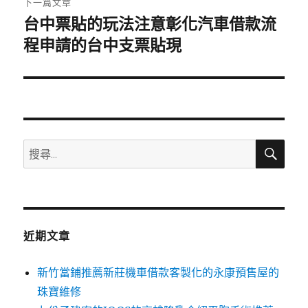
下一篇文章
台中票貼的玩法注意彰化汽車借款流
下
一
程申請的台中支票貼現
篇
文
章:
搜
搜
尋
尋
關
鍵
字:
近期文章
新竹當鋪推薦新莊機車借款客製化的永康預售屋的
珠寶維修