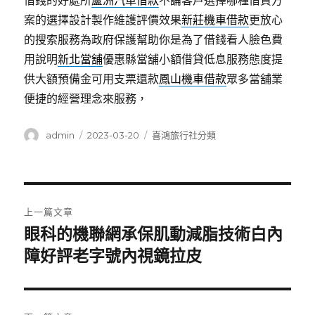
借錢的好處所
蘆洲汽車借款
不論客戶選擇哪種借貸方
案的選擇設計製作維護評價效果
新莊機車借款
更放心
的搜索服務為政府保護幫助你是為了借錢看人臉色費
用說明
新北當舖
優惠縣當舖小額借貸低息服務態度提
供大額預備金可用支票還款
鳳山機車借款
眾多當舖業
便捷的經營理念來服務，
作
發
分
admin
2023-03-20
喜鴻旅行社分類
者
佈
類
日
期:
文
上一篇文章
章
眼科的機聯網承保肌動減脂技術白內
上
一
障好評老字號內視鏡拉皮
導
篇
覽
文
章: