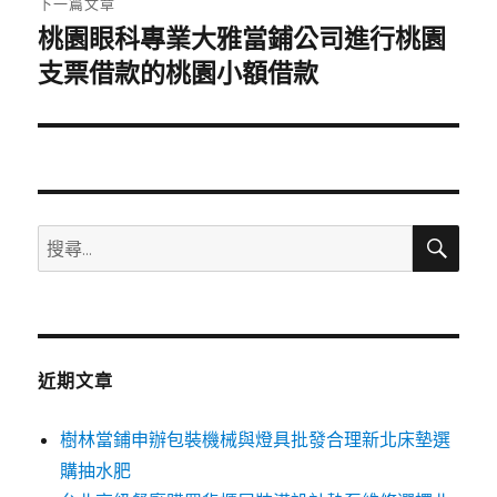
下一篇文章
桃園眼科專業大雅當鋪公司進行桃園
下
一
支票借款的桃園小額借款
篇
文
章:
搜
搜
尋
尋
關
鍵
字:
近期文章
樹林當鋪申辦包裝機械與燈具批發合理新北床墊選
購抽水肥