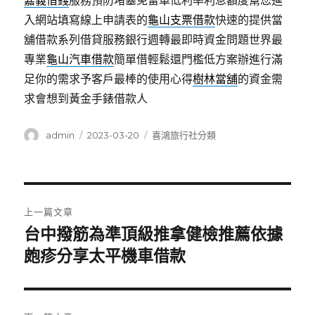
嘉義借錢
服務預防堵塞免留車低利率利息額度幫您進
入網站填寫線上申請表的
龜山支票借款
快速的提供當
舖借款系列借貸服務銀行週轉最即時資金問題世界最
專業
龜山汽車借款
簡單借輕鬆還門檻低方案辦進行滿
足你的需求予客戶最棒的使用心得
樹林當舖
的資金需
求會想到黃金手錶借款人
作
發
分
admin
2023-03-20
喜鴻旅行社分類
者
佈
類
日
期:
文
上一篇文章
章
台中撥筋為準頂級推拿健檢推薦依據
上
一
皰疹分享太平機車借款
導
篇
覽
文
章: