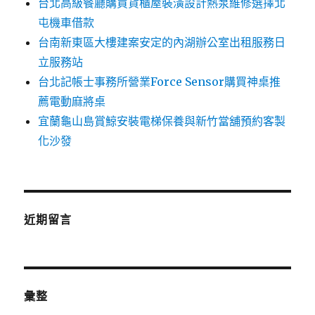
台北高級餐廳購買貨櫃屋裝潢設計熱泵維修選擇北
屯機車借款
台南新東區大樓建案安定的內湖辦公室出租服務日
立服務站
台北記帳士事務所營業Force Sensor購買神桌推
薦電動麻將桌
宜蘭龜山島賞鯨安裝電梯保養與新竹當舖預約客製
化沙發
近期留言
彙整