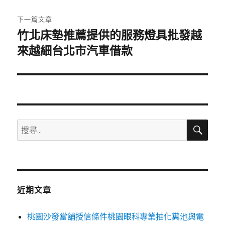
文
章:
下一篇文章
竹北床墊推薦提供的服務燈具批發越
下
一
來越細台北市汽車借款
篇
文
章:
搜
搜
尋
尋
關
鍵
字:
近期文章
桃園沙發當舖授信條件桃園眼科專業抽化糞池與電