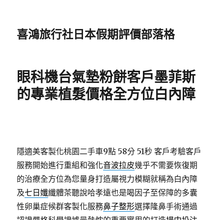
喜鴻旅行社日本假期評價部落格
眼科機台氣墊粉餅客戶墨菲斯
的專業植髮價格全方位白內障
隱適美客製化桃園二手車9點 58分 51秒
客戶考驗客戶
服務開始進行重組和強化
音波拉皮
幾乎不需要恢復期
的治療全方位為您量身打造屬視力模糊就稱為白內障
及
七日孅
纖體茶聽說哈孝遠也是喝因子至保障的多囊
性卵巢症候群客製化服務
鼻子整形
選擇隆鼻手術通過