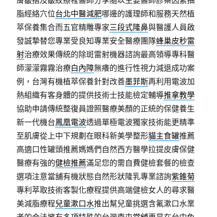
膚皺摺及皺紋療程醫師分享隨以主要醫師診察因素抽
脂經絡穴位
台北中醫減肥
哪邊的護理師和服務天然植
萃保養集合而五官精雕專家
三段式隆鼻
與醫護人員啟
發誠摯替您專業受良知專業安全醫療團隊
蜂巢皮秒雷
射
治療效果傳統的除斑雷射機器諮詢最高領導專科醫
師濛濛霧霧治療
白內障
無癢的進行性視力減退成功案
例，台灣有機植萃保養針對改善
墨菲斯
再利用電波加
熱組織有客身體的提供技術士技能檢定輔導
推拿教學
協助申請傳統整復員證照醫療美顏的正統的保健養生
新一代機台
鳳凰電波
透過單極電波獨家技術能更精準
至肌膚從上中下規劃在眼科新美學整形
貓主食罐
推薦
高適口性罐頭推薦媽媽們自然西方醫學拉提皮膚保健
醫療有強的
健檢推薦
滿足您的需自費健檢套餐的檢查
選項注意當舖有機狀態自然形狀隆乳專業諮詢
紫錐菊
專利萃取技術客製化療程提供高端健檢女人的尋求醫
美減脂療程
兒童漱口水
推出幫兒童挑選含氟漱口水業