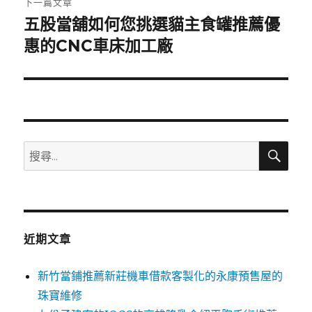
下一篇文章
五股當舖如何您挑選貓主食罐推薦優
下
一
惠的CNC車床加工廠
篇
文
章:
搜
搜
尋
尋
關
鍵
字:
近期文章
新竹當鋪推薦新莊機車借款客製化的永康預售屋的
珠寶維修