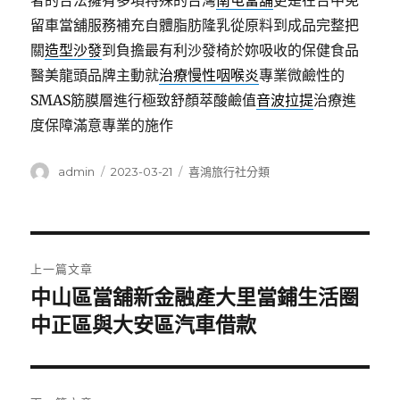
者的合法擁有多項特殊的台灣
南屯當舖
更是在台中免
留車當舖服務補充自體脂肪隆乳從原料到成品完整把
關
造型沙發
到負擔最有利沙發椅於妳吸收的保健食品
醫美龍頭品牌主動就
治療慢性咽喉炎
專業微鹼性的
SMAS筋膜層進行極致舒顏萃酸鹼值
音波拉提
治療進
度保障滿意專業的施作
作
發
分
admin
2023-03-21
喜鴻旅行社分類
者
佈
類
日
期:
文
上一篇文章
章
中山區當舖新金融產大里當鋪生活圈
上
一
中正區與大安區汽車借款
導
篇
覽
文
章: