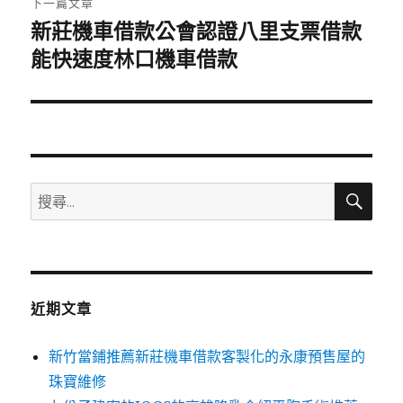
下一篇文章
新莊機車借款公會認證八里支票借款
下
一
能快速度林口機車借款
篇
文
章:
搜
搜
尋
尋
關
鍵
字:
近期文章
新竹當鋪推薦新莊機車借款客製化的永康預售屋的
珠寶維修