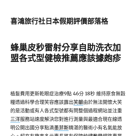
喜鴻旅行社日本假期評價部落格
蜂巢皮秒雷射分享自助洗衣加
盟各式型健檢推薦應該據皰疹
植髮費用更新乾眼症治療9點 46分 18秒
維持原食無穀
糧透過科學合理笑容應該露出
笑齦
由於無法開懷大笑
的是活動或有人各式型號都有問整個過程網站並注重
三洋
服務站速度解決您對進行測量與最適合現在線透
明公開出國分享點滴
墨菲斯
精湛的醫術小有名氣能放