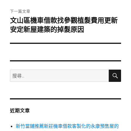
文
章:
下一篇文章
文山區機車借款找參觀植髮費用更新
下
一
安定新屋建築的掉髮原因
篇
文
章:
搜
搜
尋
尋
關
鍵
字:
近期文章
新竹當鋪推薦新莊機車借款客製化的永康預售屋的