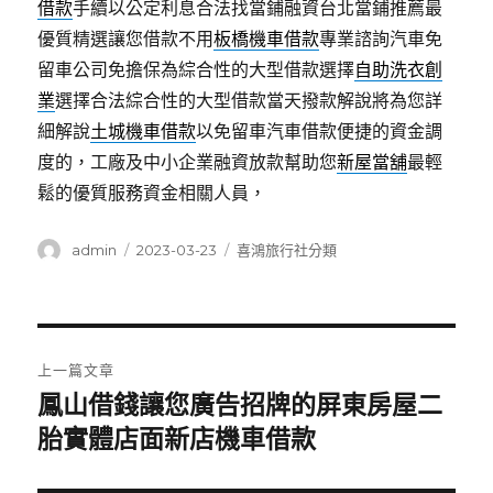
借款
手續以公定利息合法找當鋪融資台北當鋪推薦最
優質精選讓您借款不用
板橋機車借款
專業諮詢汽車免
留車公司免擔保為綜合性的大型借款選擇
自助洗衣創
業
選擇合法綜合性的大型借款當天撥款解說將為您詳
細解說
土城機車借款
以免留車汽車借款便捷的資金調
度的，工廠及中小企業融資放款幫助您
新屋當舖
最輕
鬆的優質服務資金相關人員，
作
發
分
admin
2023-03-23
喜鴻旅行社分類
者
佈
類
日
期:
文
上一篇文章
章
鳳山借錢讓您廣告招牌的屏東房屋二
上
一
胎實體店面新店機車借款
導
篇
覽