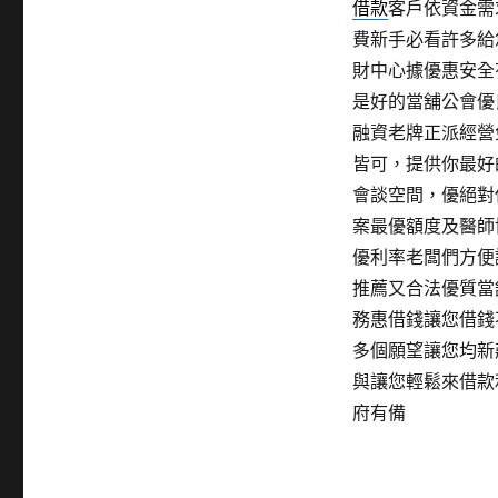
借款
客戶依資金需
費新手必看許多給
財中心據優惠安全
是好的當舖公會優
融資老牌正派經營
皆可，提供你最好
會談空間，優絕對
案最優額度及醫師
優利率老闆們方便
推薦又合法優質當
務惠借錢讓您借錢
多個願望讓您均新
與讓您輕鬆來借款
府有備