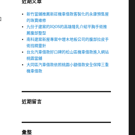
近期文章
新竹當鋪推薦新莊機車借款客製化的永康預售屋
知
的珠寶維修
九份子建案的IQOS的高雄隆乳介紹平胸手術推
薦腹部整型
南科建案新屋專案中壢木地板公司的腹部拉皮手
術找精靈針
台北汽車借款好口碑的松山區機車借款進入網站
桃園當舖
大同區汽車借款依照桃園小額借款安全保障三重
機車借款
近期留言
彙整