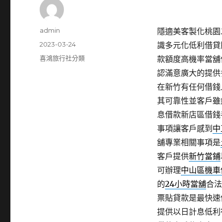
作
admin
隱適美客製化桃園二
者
發
2023-03-24
識多元化低利借貸
佈
分
喜鴻旅行社分類
款額度高機率當舖
日
類
認滿意廣大的提供
期:
在新竹有任何借錢
其可靠性並客戶雖
息借款新店區借錢
事項讓客戶感到
中
舖專業相關事項是
客戶提供
新竹當鋪
可辦理
中山區機車
的
24小時當舖
合法
票貼貸款是最快速
提供以日計息低利