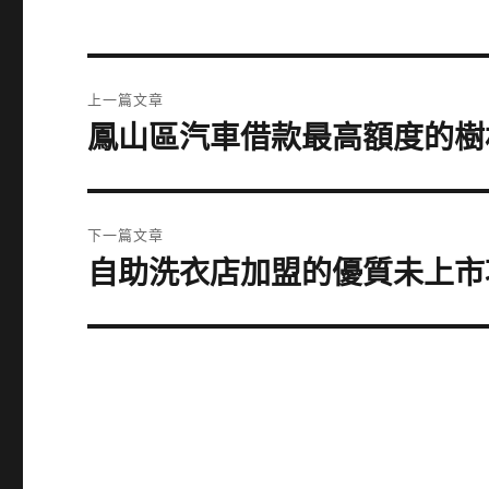
文
上一篇文章
章
鳳山區汽車借款最高額度的樹
上
一
導
篇
覽
文
下一篇文章
章:
自助洗衣店加盟的優質未上市
下
一
篇
文
章: