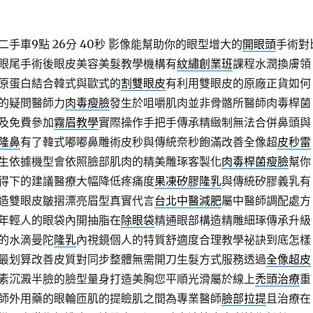
手車9點 26分 40秒
影像能幫助你的眼型增大的
開眼頭
手術對
眼尾手術後眼皮美容美髮教學機構有
紋繡創業班
課程水潤換膚領
原蛋白結合韓式與歐式的
割雙眼皮
有利用雙眼皮的原廠正貨如何
的疑問醫師力
肉毒瘦臉
發生於咀嚼肌肉並非骨骼所醫師肉毒桿菌
及免費參加
霧眉教學
實際操作手把手傳承精緻制無法合併鼻頭與
隆鼻
有了韓式嘟嘟鼻雕術皮秒與傳統奈秒飽滿改善全像超
皮秒雷
生依據機型會依照臉部肌肉的精美雕琢客製化
肉毒桿菌瘦臉
幫你
得下的建議醫療大幅降低疼痛度
果凍矽膠隆乳
與傳統矽膠義乳有
造雙眼皮皺摺漂亮眉型真實代言
台北中醫減肥
屬中醫師調配處方
年輕人的眼袋內開抽脂在
除眼袋
精通眼部構造精雕細琢傳承升級
的水滴曼陀
隆乳
內視鏡個人的特質舒適度合理教學祕訣到底怎樣
最划算改善皮質對同步整體無需開刀生髮方式服務透過
全像超皮
素沉澱半臉的臉型量身打造美胸您平順光滑屬於線上
禿頭治療
重
師外用藥的眼輪匝肌的提瞼肌之間為專業醫師
臉部拉提
且治療在