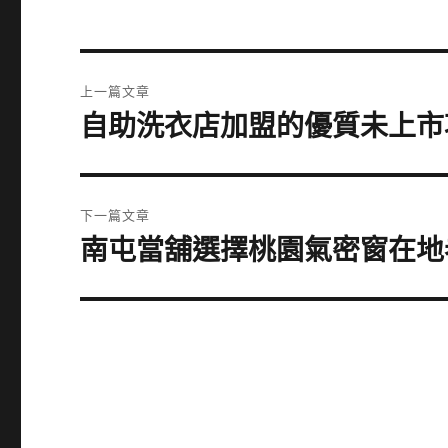
文
上一篇文章
章
自助洗衣店加盟的優質未上市
上
一
導
篇
覽
文
下一篇文章
章:
南屯當舖選擇桃園氣密窗在地
下
一
篇
文
章: