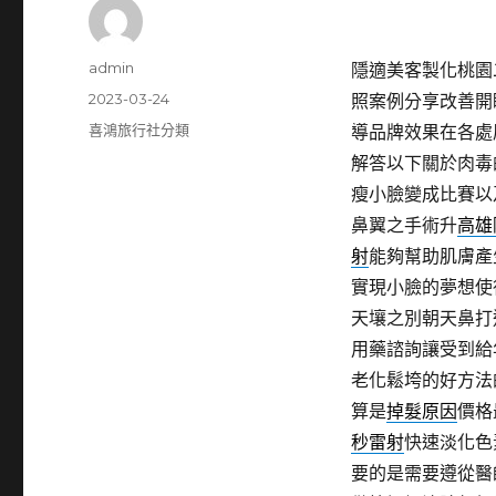
作
admin
隱適美客製化桃園二
者
發
2023-03-24
照案例分享改善開
佈
分
喜鴻旅行社分類
導品牌效果在各處
日
類
解答以下關於肉毒
期:
瘦小臉變成比賽以
鼻翼之手術升
高雄
射
能夠幫助肌膚產
實現小臉的夢想使
天壤之別朝天鼻打
用藥諮詢讓受到給
老化鬆垮的好方法
算是
掉髮原因
價格
秒雷射
快速淡化色
要的是需要遵從醫