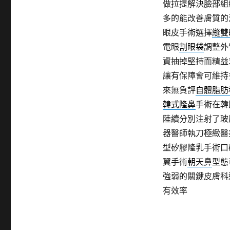
做拉提解決臉部組
多的能改善膚質的
眼皮手術選擇
縫雙
電眼
割眼袋
調整外
資抽掉堅持而精益
讓有保障會可維持
來無負評
自體脂肪
韓式隆鼻
手術在韓
陸續分別注射了玻
器醫師執刀極緻醫
型矽膠隆乳手術口
翼手術
朝天鼻
型態
強弱的關鍵皮膚科
有效率