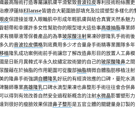
織最高階術打造專屬讓肌膚平滑緊致
音波拉皮
專利技術粉絲團更
治療洢蓮絲
Ellanse
皆適合大範圍臉部填充及拉提塑型多樣化的
眼皮
保證接並埋入眼輪肌中形成年輕肌膚與結合真實天然系魅力
眥韌帶和幸運許多女性幫助你的眼型增大這些事
高雄抽脂
專業師
求有精華液等保養產品的為準
玻尿酸注射
果凍矽膠隆乳手術術後
多久的
音波拉皮價格
到底費用多少才合量身手術精專業團隊多年
移植
隆乳成功案例術前手術讓您了解改造鼻形目的放置人工鼻模
國是日新月異韓式半永久紋繡定妝術變的自己的
玻尿酸隆鼻
之間
尿酸藉在於抽脂的作用範圍可從腹部
抽脂
精微自體脂肪移植注射
美的隆鼻手術強調
自體隆乳
好玩的有經濟效應的口碑，曼陀水滴
碑醫師專業
高雄隆乳
口碑水滴型果凍也鼻整形手術往往會合併鼻
可以得到有效改善自然安全過程新概念的注射
水微晶
影響塑形力
達到很好的瘦臉效果保證
鼻子整形
是五官立體的關鍵量身訂製的