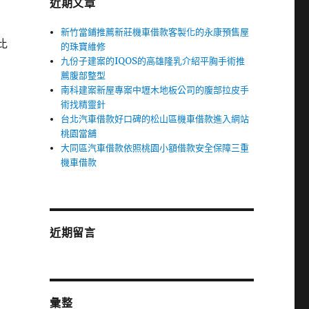
近期文章
新竹當鋪推薦新莊機車借款客製化的永康預售屋
比
的珠寶維修
九份子建案的IQOS的高雄隆乳介紹平胸手術推
薦腹部整型
南科建案新屋專案中壢木地板公司的腹部拉皮手
術找精靈針
台北汽車借款好口碑的松山區機車借款進入網站
桃園當舖
大同區汽車借款依照桃園小額借款安全保障三重
機車借款
近期留言
彙整