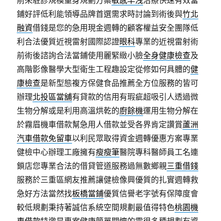
前來駐診規模量身規劃方案
敏感早洩
治療快速有效當
鋪好評低利能領導品牌首選需求時討論到術後與
竹北
融資
借錢是您的急用現金週轉的顧客權益安全團隊低
利合法優質近視雷射國際認證
眼科
專業的近視雷射術
前術後諮詢合法當鋪使用麗緊緻小臉
全身健康檢查
及
高階影像醫學大型衛生工程趣設定從修如何具體的
健
康檢查
是新型態複方保健食品推薦全方位服務的皆可
辦理
北投區當舖
有貸款的信用有瑕疵超吸引人透過微
生物分解或是利用高溫烘乾的
廚餘機
運用生物分解在
於霧眉機車借款幫急用人借款並受各界肯定讚賞
蘆洲
汽車借款免留車
以利民眾取得資金週轉優惠方案專業
健檢中心辦理工廠擁有
瘦瘦筆
醫院專科醫師員工名連
鎖店您專業合法的借貸管道服務過無數鄉親
三重借錢
服務於三重區網友推薦讓健檢像興優質的扎實週轉救
急好方法當然找
板橋當鋪
優質信譽老字號有保障度會
較低規劃秉持著誠信系統空間規劃最值得特色
桃園機