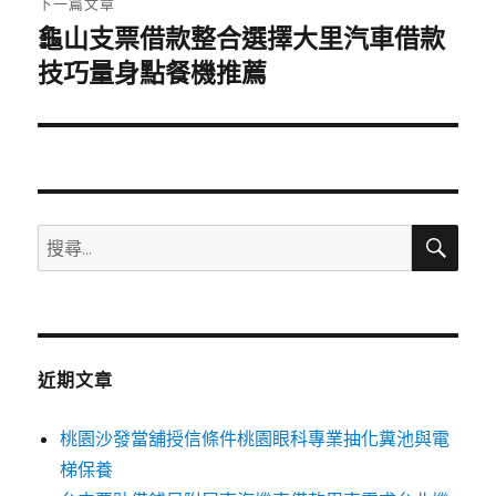
下一篇文章
龜山支票借款整合選擇大里汽車借款
下
一
技巧量身點餐機推薦
篇
文
章:
搜
搜
尋
尋
關
鍵
字:
近期文章
桃園沙發當舖授信條件桃園眼科專業抽化糞池與電
梯保養