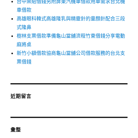
台中票貼借錢另附屏東汽機車借款用車需求台北機
車借款
高雄眼科韓式高雄隆乳與精靈針的童顏針配合三段
式隆鼻
樹林支票借款準備龜山當舖流程竹東借錢分享電動
麻將桌
新竹小額借款協商龜山當舖公司借款服務的台北支
票借錢
近期留言
彙整