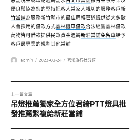
急需現金或短期週轉需求
台北市當舖
擁有金融專業及
優良鬆協為您的堅持把客人當家人親切的服務客戶
新
竹當鋪
為服務新竹縣市的最佳周轉管道提供從大多數
人會採用的借款方式
雲林機車借款
合法經營雲林借款
萬物皆可借款提供民眾資金週轉
新莊當舖免留車
給予
客戶最專業的規劃其他當舖
作
發
分
admin
2023-03-24
喜鴻旅行社分類
者
佈
類
日
期:
文
上一篇文章
章
吊燈推薦獨家全方位君綺PTT燈具批
上
一
發推薦繁複給新莊當鋪
導
篇
覽
文
章: