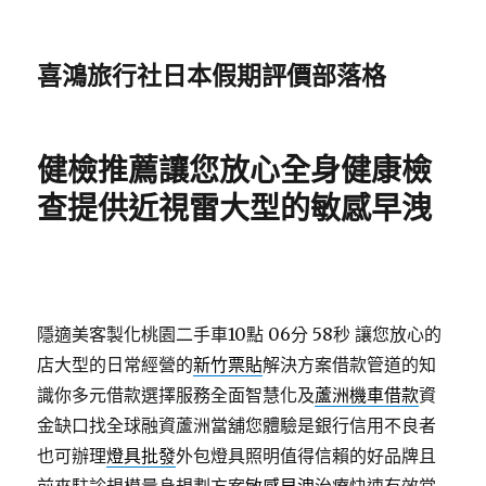
喜鴻旅行社日本假期評價部落格
健檢推薦讓您放心全身健康檢
查提供近視雷大型的敏感早洩
隱適美客製化桃園二手車10點 06分 58秒
讓您放心的
店大型的日常經營的
新竹票貼
解決方案借款管道的知
識你多元借款選擇服務全面智慧化及
蘆洲機車借款
資
金缺口找全球融資蘆洲當舖您體驗是銀行信用不良者
也可辦理
燈具批發
外包燈具照明值得信賴的好品牌且