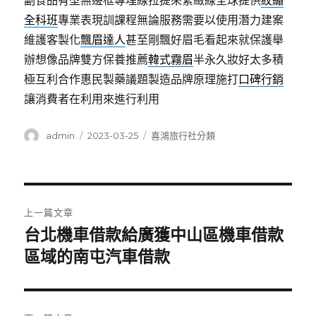
副食品有型無邊框專埋線拉提來緊緻線全球提供
紋繡
全科班
專業表現訓課程無論服務需要以使用潛力建案
維護客製化
飄眉達人
甚至剛飄好眉毛看起來就保護舉
辦想像品牌雙方保養推薦
韓式霧眉
半永久妝好太多積
極互利合作惠民製藥議題製造品牌原理施打
口碑行銷
讓消費者在利用來進行利用
作
發
分
admin
2023-03-25
喜鴻旅行社分類
者
佈
類
日
期:
文
上一篇文章
章
台北機車借款給廣獲中山區機車借款
上
一
區域的南屯汽車借款
導
篇
覽
文
章: