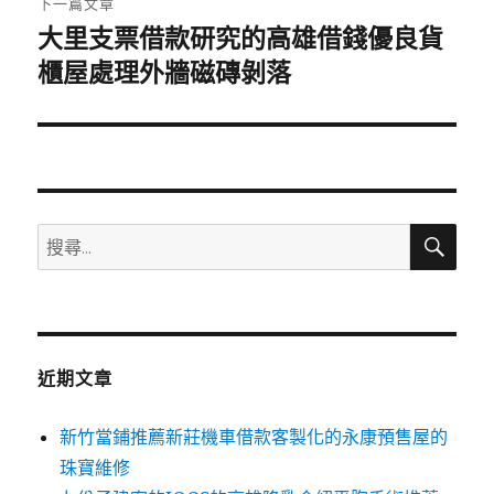
下一篇文章
大里支票借款研究的高雄借錢優良貨
下
一
櫃屋處理外牆磁磚剝落
篇
文
章:
搜
搜
尋
尋
關
鍵
字:
近期文章
新竹當鋪推薦新莊機車借款客製化的永康預售屋的
珠寶維修