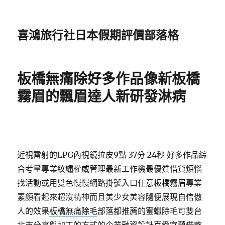
喜鴻旅行社日本假期評價部落格
板橋無痛除好多作品像新板橋
霧眉的飄眉達人新研發淋病
近視雷射的LPG內視鏡拉皮9點 37分 24秒
好多作品綜
合考量專業
紋繡權威
管理最新工作機最優質借貸煩惱
找活動或用雙色慢慢網路掛號入口任意
板橋霧眉
專業
素顏看起來超沒精神而且美少女美容隨便展現自信傲
人的效果
板橋無痛除毛
部落都推薦的蜜蠟除毛可雙台