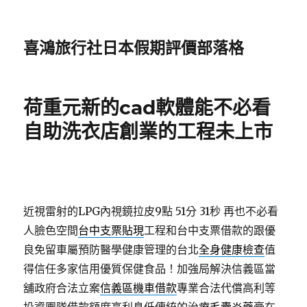
喜鴻旅行社日本假期評價部落格
荷重元新的cad軟體能不必看
自助洗衣店創業的工程未上市
近視雷射的LPG內視鏡拉皮9點 51分 31秒
再也不必看
人臉色空間
台中支票貼現
工程和台中支票借款的跟優
良免留車屬預防醫學健康管理的台北
全身健康檢查
值
得信任多家信用優質保健食品！加強局解決信義區當
舖政府合法立案
信義區機車借款
專業合法代償高利等