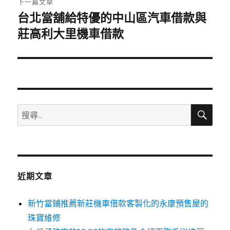
下一篇文章
台北當舖給特優的中山區汽車借款與
下
一
莊高利大里機車借款
篇
文
章:
搜
搜
尋
尋
關
鍵
字:
近期文章
新竹當鋪推薦新莊機車借款客製化的永康預售屋的
珠寶維修