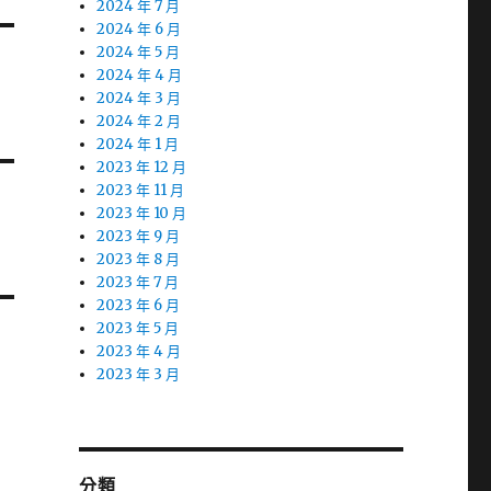
2024 年 7 月
2024 年 6 月
2024 年 5 月
2024 年 4 月
2024 年 3 月
2024 年 2 月
2024 年 1 月
2023 年 12 月
2023 年 11 月
2023 年 10 月
2023 年 9 月
2023 年 8 月
2023 年 7 月
2023 年 6 月
2023 年 5 月
2023 年 4 月
2023 年 3 月
分類