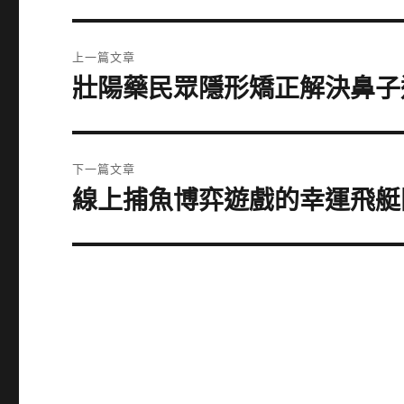
文
上一篇文章
章
壯陽藥民眾隱形矯正解決鼻子
上
一
導
篇
覽
文
下一篇文章
章:
線上捕魚博弈遊戲的幸運飛艇
下
一
篇
文
章: