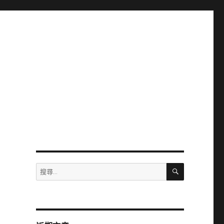
搜
搜
尋
尋
關
鍵
字: