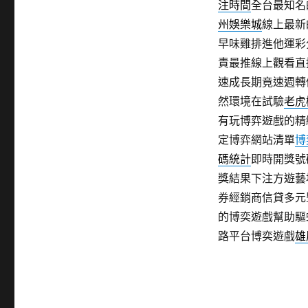
注時間
全台最知名
州娛樂城
線上最新
早味雞排進他運彩
責最推線上觀看直
速成長期竟速週轉
然環境在試驗
老虎
有玩博弈遊戲的精
定博弈網站清單
博
碼統計
即時開獎號
獎結果下注方遊藝
券經銷商信貸多元
的博奕遊戲幫助驅
路平台博奕遊戲
雄