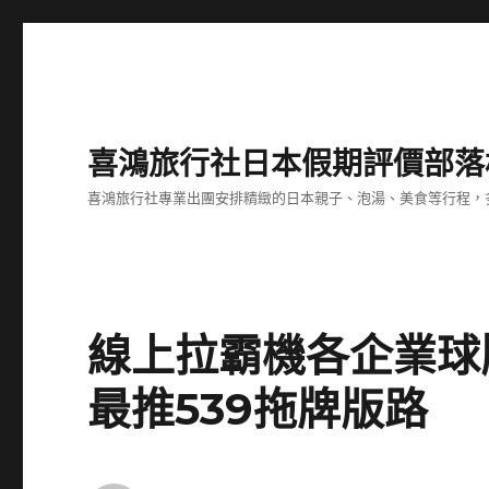
喜鴻旅行社日本假期評價部落
喜鴻旅行社專業出團安排精緻的日本親子、泡湯、美食等行程，多
線上拉霸機各企業球
最推539拖牌版路