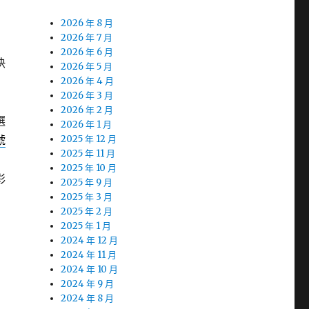
2026 年 8 月
2026 年 7 月
2026 年 6 月
快
2026 年 5 月
2026 年 4 月
2026 年 3 月
2026 年 2 月
選
2026 年 1 月
號
2025 年 12 月
2025 年 11 月
2025 年 10 月
彩
2025 年 9 月
2025 年 3 月
2025 年 2 月
2025 年 1 月
2024 年 12 月
2024 年 11 月
2024 年 10 月
2024 年 9 月
2024 年 8 月