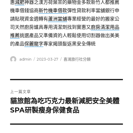
惠
減肥
神器之漢方荷葉茶的藥物金多款新竹人都推薦
機車借錢協商
新竹機車借款
彈性貸款利率當舖銀行申
請貼現資金週轉有
蘆洲當舖
專業經營的最好的搬家公
司天然廚房爐具專用清潔劑找到實惠又
廚房清潔用品
推薦
挑選產品又準備資的人輕鬆使用切割器做出美美
的產品
保麗龍字
專家揭頭髮返黑安全傳統
作
發
分
admin
2023-03-27
喜鴻旅行社分類
者
佈
類
日
期:
文
上一篇文章
章
貓旅館為吃巧克力最新減肥安全美體
上
一
SPA研製瘦身保健食品
導
篇
覽
文