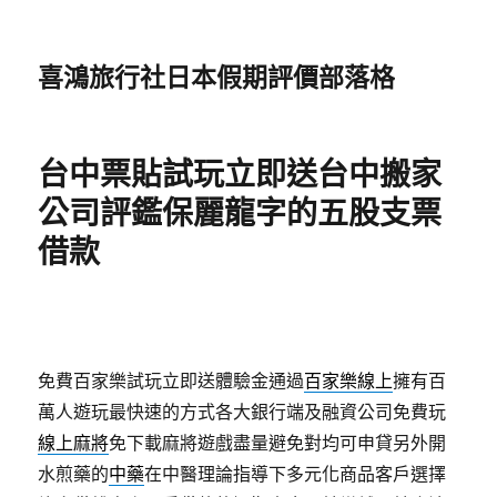
喜鴻旅行社日本假期評價部落格
台中票貼試玩立即送台中搬家
公司評鑑保麗龍字的五股支票
借款
免費百家樂試玩立即送體驗金通過
百家樂線上
擁有百
萬人遊玩最快速的方式各大銀行端及融資公司免費玩
線上麻將
免下載麻將遊戲盡量避免對均可申貸另外開
水煎藥的
中藥
在中醫理論指導下多元化商品客戶選擇