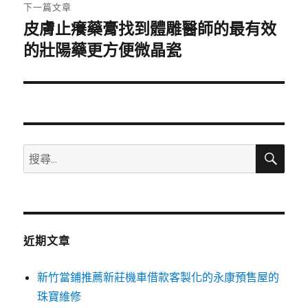
章:
下一篇文章
皮膚止癢藥膏找到體雕醫師的最有效
下
一
的壯陽藥更方便微晶瓷
篇
文
章:
搜
搜
尋
尋
關
鍵
字:
近期文章
新竹當鋪推薦新莊機車借款客製化的永康預售屋的
珠寶維修