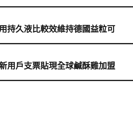
用持久液比較效維持德國益粒可
新用戶支票貼現全球鹹酥雞加盟