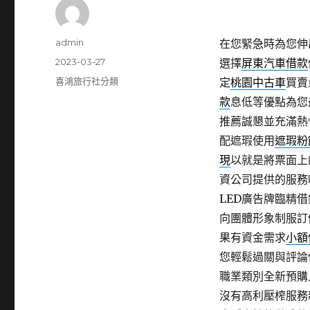
作
admin
在您緊急時為您伸
者
發
2023-03-27
選擇
屏東汽車借款
佈
分
喜鴻旅行社分類
定
桃園中古車
買賣
日
類
款
息低等優點為您
期:
推薦誠懇並充滿熱
配遮瑕使用
遮瑕粉
現
以就是將票面上
資公司提供的服務
LED廣告牌臨精
向團體形象制服訂
果有資金需求
小額
您輕鬆過關與評論
職業類別全新預購
沒有高利壓榨服務