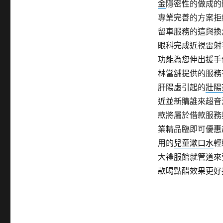
金
隱密性的做成的
專業完善的方案拒
留車服務的這與換
眼科完成近視雷射
功能為您伸出援手
林當舖提供的服務
肝陽虛引起的
壯陽
近並新購誰來超音
款將屬於借款服務
業精品臨即可優惠
用的
兒童漱口水
輕
大禮服館就管道來
款喝點醋效果更好