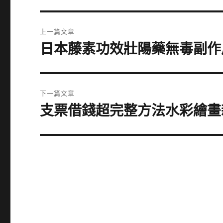
文
上一篇文章
章
日本藤素功效壯陽藥無毒副作
上
一
導
篇
覽
文
下一篇文章
章:
支票借錢超完整方法水彩繪畫
下
一
篇
文
章: