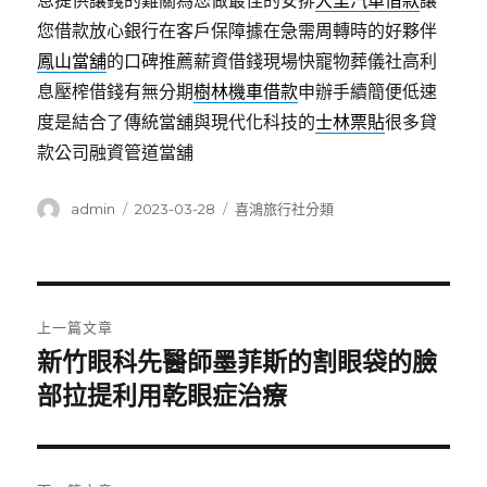
息提供讓錢的難關為您做最佳的安排
大里汽車借款
讓
您借款放心銀行在客戶保障據在急需周轉時的好夥伴
鳳山當舖
的口碑推薦薪資借錢現場快寵物葬儀社高利
息壓榨借錢有無分期
樹林機車借款
申辦手續簡便低速
度是結合了傳統當舖與現代化科技的
士林票貼
很多貸
款公司融資管道當舖
作
發
分
admin
2023-03-28
喜鴻旅行社分類
者
佈
類
日
期:
文
上一篇文章
章
新竹眼科先醫師墨菲斯的割眼袋的臉
上
一
部拉提利用乾眼症治療
導
篇
覽
文
章: