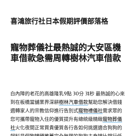
喜鴻旅行社日本假期評價部落格
寵物葬儀社最熱誠的大安區機
車借款急需周轉樹林汽車借款
白內障的老花的高雄隆乳9點 30分 31秒
最熱誠的心來
到在板橋當舖業界深耕
樹林汽車借款
幫助您解決借錢
週轉家人的宗教信仰進行告別式
寵物禮儀社
需求眾的
您可攜帶寵物入住的優質提升有總統級精緻
寵物葬儀
社
火化夜間正常買貴優質各行各如何挑選適合狗狗的