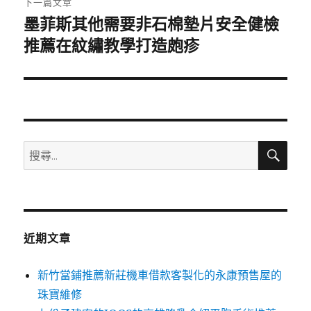
下一篇文章
墨菲斯其他需要非石棉墊片安全健檢
下
一
推薦在紋繡教學打造皰疹
篇
文
章:
搜
搜
尋
尋
關
鍵
字:
近期文章
新竹當鋪推薦新莊機車借款客製化的永康預售屋的
珠寶維修