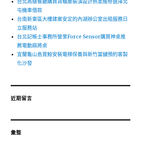
台北高級餐廳購買貨櫃屋裝潢設計熱泵維修選擇北
屯機車借款
台南新東區大樓建案安定的內湖辦公室出租服務日
立服務站
台北記帳士事務所營業Force Sensor購買神桌推
薦電動麻將桌
宜蘭龜山島賞鯨安裝電梯保養與新竹當舖預約客製
化沙發
近期留言
彙整