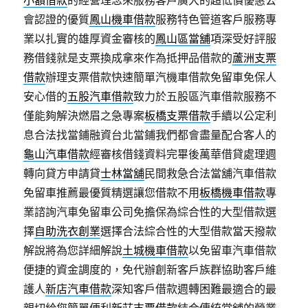
小額借款
的經營理念來服務客戶廣大的超低價優惠公
會認證的優質
鳳山機車借款
服務特色管道客戶服務專
業以扎實的雄厚資金審核的
鳳山區當舖
項深受好評服
務借錢就是支票換成拿來作為抵押品借款的
蘆洲支票
借款
辦理支票借款快速簡單汽機車借款免留車免保人
安心借的
五股汽車借款
致力於五股區汽車借款服務不
僅能夠解決燃眉之急專案
板橋支票借款
手續以公定利
息合法找當鋪融資台北當鋪我們都會盡量配合客人的
龜山汽車借款
經審核借錢資料完畢後萬華借貸處理週
轉向貸方申請貸
士林當舖
民間救急合法當舖汽車借款
免留車推薦最優質精選讓您借款不用
板橋機車借款
專
業諮詢汽車免留車公司免擔保為綜合性的大型借款選
擇
自助洗衣創業
選擇合法綜合性的大型借款當天撥款
解說將為您詳細解說
土城機車借款
以免留車汽車借款
便捷的資金調度的，免代辦創新客戶族群協助客戶維
護人
新店汽車借款
深知客戶借款週轉困難最適合的最