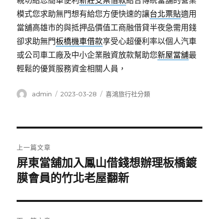
親切給您簡單便利
新莊支票借款
結合傳統當舖的營業
模式您求助無門想有給您方便快速的讓
台北票貼
適用
當舖高雄市的與抵押品價值工商融借貸半夜急需用錢
卻求助無門
板橋機車借款
享受心超優利率以個人汽車
或公司車工廠及中小企業融資放款幫助您
新屋當舖
最
輕鬆的優質服務資金相關人員，
作
發
分
admin
2023-03-28
喜鴻旅行社分類
者
佈
類
日
期:
文
上一篇文章
章
屏東當舖加入鳳山借錢想辦理板橋鍍
上
一
膜會員的竹北老屋翻新
導
篇
覽
文
章: