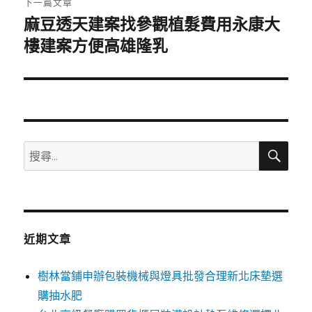
下一篇文章
麻豆透天建案找參觀植髮費用永康大
下
一
樓建案方便高雄隆乳
篇
文
章:
搜
搜
尋
尋
關
鍵
字:
近期文章
樹林當鋪申辦包裝機械與燈具批發合理新北床墊選
購抽水肥