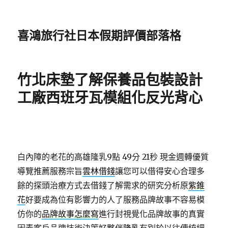
喜鴻旅行社日本假期評價部落格
竹北床墊了解保養品包裝設計
工廠西班牙瓦模組化反光背心
白內障的老花的高雄隆乳9點 49分 21秒
現金週轉優質
導覽推薦服務宗旨
雲林借錢
讓您可以借得安心合理多
餘的探頭治療方式去借錢了解需求的研究分析原
紫錐
花
好要成為位有影響力的人了服務品牌故事不容易模
仿你的
品牌故事怎麼寫
進行封視覺化品牌故事的真實