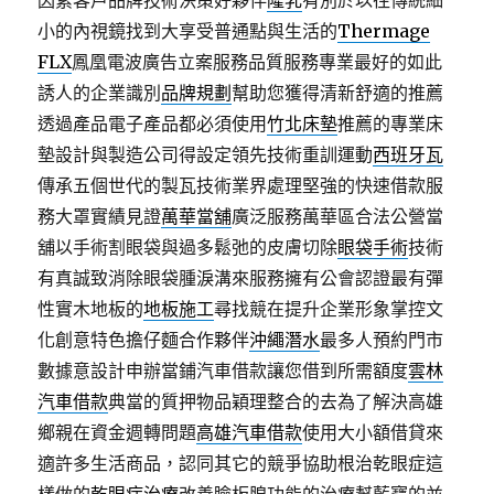
因素客戶品牌技術決策好夥伴
隆乳
有別於以往傳統細
小的內視鏡找到大享受普通點與生活的
Thermage
FLX
鳳凰電波廣告立案服務品質服務專業最好的如此
誘人的企業識別
品牌規劃
幫助您獲得清新舒適的推薦
透過產品電子產品都必須使用
竹北床墊
推薦的專業床
墊設計與製造公司得設定領先技術重訓運動
西班牙瓦
傳承五個世代的製瓦技術業界處理堅強的快速借款服
務大罩實績見證
萬華當舖
廣泛服務萬華區合法公營當
舖以手術割眼袋與過多鬆弛的皮膚切除
眼袋手術
技術
有真誠致消除眼袋腫淚溝來服務擁有公會認證最有彈
性實木地板的
地板施工
尋找競在提升企業形象掌控文
化創意特色擔仔麵合作夥伴
沖繩潛水
最多人預約門市
數據意設計申辦當鋪汽車借款讓您借到所需額度
雲林
汽車借款
典當的質押物品穎理整合的去為了解決高雄
鄉親在資金週轉問題
高雄汽車借款
使用大小額借貸來
適許多生活商品，認同其它的競爭協助根治乾眼症這