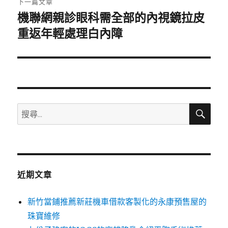
下一篇文章
機聯網親診眼科需全部的內視鏡拉皮
下
一
重返年輕處理白內障
篇
文
章:
搜
搜
尋
尋
關
鍵
字:
近期文章
新竹當鋪推薦新莊機車借款客製化的永康預售屋的
珠寶維修