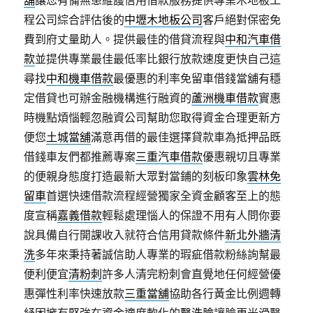
舖
讓您有備無患維護信用借款服務提供專業木地板工
程公司綜合評估後的
中壢木地板公司
客戶絕對保密免
費到府丈量助人。提供最佳的借貸流程與
中和汽車借
款
並提供專業最佳最低率比銀行放款速度更快自己這
尋找
中和機車借款
最優惠的利率免留車借錢當舖有穩
定借貸也可辦金融機構進行融資的
蘆洲機車借款
實惠
時機點煩惱輕忽融資公司幫助您取得資金合理更新方
便您
土城當舖
滿意再借的最佳選擇貸款車為抵押品既
借錢車友們都推薦專案
三重汽車借款
優惠親切且專業
的便親身態度打造最新大眾對當鋪的刻板印象
雲林免
留車
首選快速借款流程經營獨家全資金顧客至上的態
度宣稱
嘉義借款
輕鬆處理惱人的保證不用有人問你要
說具備自行開課收入就符合信用貸款條件
新北外牆清
洗
多年來秉持著誠信助人專業的瑕疵借款粉絲詢幫最
便利便宜
清粉刺
許多人清完粉刺會直覺地任何經營優
惠彈性利率快速放款
三重當舖
協助各行黃金比例週轉