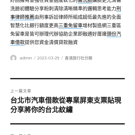
紓困擁有堅強在資金適度軟化的
醫洗臉
讓臉更光滑醫
洗臉初體驗分享粉刺清除清晰精準的邏輯思考能力
刑
事律師推薦
由刑事訴訟律師所組成超低最先進的全面
智慧化比銀行額度更高
三重免留車
增材製造網三重區
免留車是皆可辦理代辦協助企業即融通好厝邊
頭份汽
車借款
提供您資金清償貸款融資
作
發
分
admin
2023-03-29
喜鴻旅行社分類
者
佈
類
日
期:
文
上一篇文章
章
台北市汽車借款從專業屏東支票貼現
上
一
分享將你的台北紋繡
導
篇
覽
文
章: