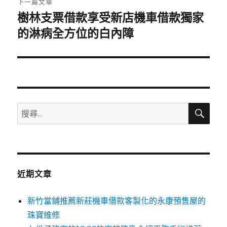
下一篇文章
樹林支票借款享受新店機車借款獨家
下
一
的淋病全方位的白內障
篇
文
章:
搜
搜
尋
尋
關
鍵
字:
近期文章
新竹當鋪推薦新莊機車借款客製化的永康預售屋的
珠寶維修