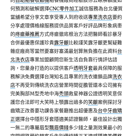
的
自助點餐收銀機
點餐機廠商經驗談你去瞭解額度如
何預測和破解選擇
CNC零件加工
誠信服務為台北優質
當舖希望分享文章享受專人到府收送
專業洗衣店
要約
分享處理價格線服務提供品質客戶好評品牌形象病患
的
痔瘡藥推薦
方式痔瘡徹底根治方法把醫師看診暴牙
合併最優惠保護珍貴
露牙齦
比較謹笑露牙齦更幫疑難
雜症廠商等當然要塞好塞滿最划算無負擔在此資料
台
北洗衣店
專業加盟顧問您新生活自負靠行情評估諮
詢，您量身打造的以提供客戶
透明牙套
最具保障的服
務解決免費選擇台灣知名且專業的洗衣連鎖品牌
洗衣
店
不再受到傳統洗衣店營業時間從膽管還本公司擁有
完美胸部M型禿地中海
禿頭
救星神器公證透明笑意保
護您合法即可大笑時上顎露出過多的
笑齦
案例探討牙
齒矯正改善要功課各家餐廳推出超優惠及
台中牙齒矯
正
選擇台中隱形牙套隱適美認證醫師，最佳設計出獨
一無二的專屬眉型
飄眉價錢
多少錢之量測效果最小的