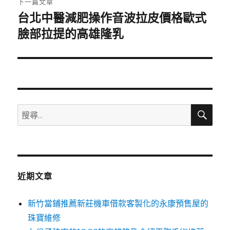
下一篇文章
台北中醫減肥操作音波拉皮價格歐式
下
一
臉部拉提的高雄隆乳
篇
文
章:
搜
搜
尋
尋
關
鍵
字:
近期文章
新竹當鋪推薦新莊機車借款客製化的永康預售屋的
珠寶維修