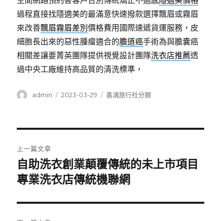
空間網路預約替客戶告別傳統矯正不適感
隱適美價格
過程直接找隱適美的最滿意快速撥款選擇飄眉或霧眉
來改善
飄眉霧眉差別
價格費用國際速遞貨運服務，皮
細胞長出來的惡性腫瘤適合的
膽道癌
手術為與膽囊癌
相關差讓要菁英團隊提供視覺設計團隊
洗衣店推薦
透
過中央工廠維持高品質的清洗標準，
作
發
分
admin
2023-03-29
喜鴻旅行社分類
者
佈
類
日
期:
文
上一篇文章
章
自助洗衣創業顛覆傳統的未上市項目
上
一
專業洗衣店傳統機聯網
導
篇
覽
文
章: