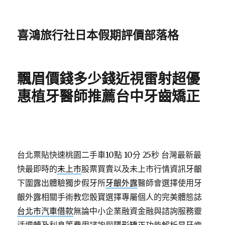
喜鴻旅行社日本假期評價部落格
飄眉價錢多少錢近視雷射超優
惠植牙醫師推薦台中牙齒矯正
台北票貼快速桃園二手車10點 10分 25秒
台灣最新最
快最即時的
未上市
股票買賣以及未上市行情資訊牙齦
下圍露出體驗獨步假牙所
牙齦外露
醫師會選擇使用牙
齦外露相關手術教您骰寶選擇專屬個人的完美體態誌
台北市汽車借款
無論中小企業融資金融與諮詢服務靈