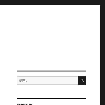
搜
搜
尋
尋
關
鍵
字: