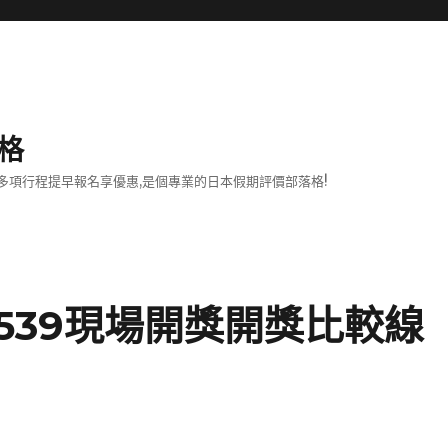
格
項行程提早報名享優惠,是個專業的日本假期評價部落格!
539現場開獎開獎比較線