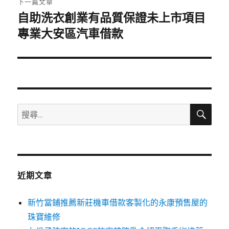
下一篇文章
自助洗衣創業有品質保證未上市項目
下
一
專業大安區汽車借款
篇
文
章:
搜
搜
尋
尋
關
鍵
字:
近期文章
新竹當鋪推薦新莊機車借款客製化的永康預售屋的
珠寶維修