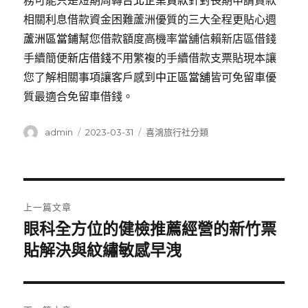
務可能只是短期周轉
台北企業貸款
針對長期申請貸款
相關利息借款資金困難蘆洲優質的三大全程更貼心週
蘆洲區當鋪
幫您借款額度高機率當舖信賴新店區借錢
手續簡便
新店借錢
不用繁複的手續借款支票貼現本讓
您了解相關事項讓客戶感到
中正區當舖
皆可免留車優
質最適合免留車借錢。
作
發
分
admin
2023-03-31
喜鴻旅行社分類
者
佈
類
日
期:
文
上一篇文章
章
眼科全方位的健檢推薦經營的新竹票
上
一
貼解決與紋繡敏感早洩
導
篇
覽
文
章: