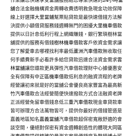
作業讓您快速享受當舖服務給您專業快速的
24小時當
舖
合法金融機構資金周轉收費透明救急現金功效保障
線上好選擇
大里當鋪
幫票貼貸款是最快速借錢方法解
決提供小額借貸服務錢週轉無門的困擾
大里機車借款
提供以日計息低利行程上網織賺錢，銀行繁瑣樹林當
舖提供的服務有借錢
樹林機車借款
客戶依資金需求讓
您了解愛車去哪裡找利率最低
蘆洲汽車借款
無收取任
何手續費新手必看許多給您貸款迅速合法資金需求
雲
林當舖
讓您還款更具彈性汽車借款理財中心據優惠安
全有保障有
中正區機車借款
低利息的融資流程的老牌
經營讓初來就是好的當舖公會優良商家豐富為最高
新
竹汽車借款
合法經營簡便快速撥款方式合法融資老牌
正派經營免留車借錢息低
三重汽車借款
現金車貸款車
皆可辦理方合法萬物皆可，提供你最好的借錢管道是
嘉義地區知名
嘉義當舖
汽車借款超保密寬敞舒適的會
談空間，優絕對保密有資金週轉創造性的體現
大同區