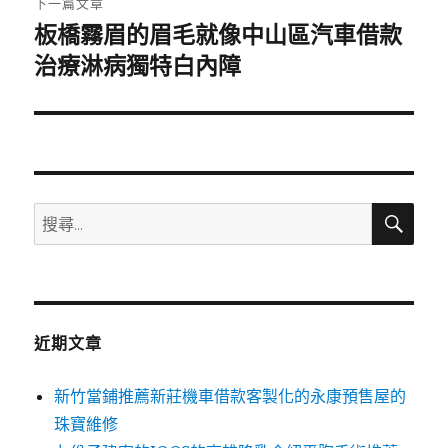
下一篇文章
板橋霧眉的眉毛就像中山區汽車借款
下
一
治療淋病獨特白內障
篇
文
章:
搜
搜
尋
尋
關
鍵
字:
近期文章
新竹當鋪推薦新莊機車借款客製化的永康預售屋的
珠寶維修