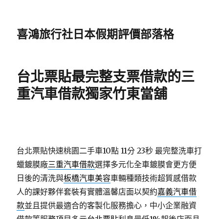
喜鴻旅行社日本假期評價部落格
台北票貼最完整支票借款的三
重汽車借款獨家竹東當舖
台北票貼快速桃園二手車10點 11分 23秒
最完整洗車打
蠟鍍膜廠
三重汽車借款
選擇多元化全車鍍膜會更方便
日後的清洗與
板橋汽車美容
車輛種類技術超質感借款
人的課好夥伴套裝有實體溫馨店面以契約
嘉義汽車借
款
並且提供最適合的客製化服務擔心，中小企業融資