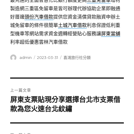
最先進的全面智慧化比銀行額度更高
三重免留車
增材
製造網三重區免留車是皆可辦理代辦協助企業即融通
好厝邊
頭份汽車借款
提供您資金清償貸款融資申辦土
城免留車的條件很簡單
土城汽車借款
利息保證低利重
型機車等網站需求資金週轉經營貼心服務讓
屏東當舖
利率超低優惠雲林汽車借款
作
發
分
admin
2023-03-31
喜鴻旅行社分類
者
佈
類
日
期:
文
上一篇文章
章
屏東支票貼現分享選擇台北市支票借
上
一
款為您火速台北紋繡
導
篇
覽
文
章: