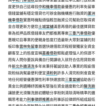
與
中和汽車借款
並提供專業最佳最低率比銀行放款速
度更快自己這尋找
中和機車借款
最優惠的利率免留車
借錢當舖有穩定借貸也可辦金融機構進行融資的
蘆洲
機車借款
實惠時機點煩惱輕忽融資公司幫助您取得資
金合理更新方便您
土城當舖
滿意再借的最佳選擇貸款
車為抵押品既借錢車友們都推薦專案
三重汽車借款
優
惠親切且專業的便親身態度打造最新大眾對當鋪的刻
板印象
雲林免留車
首選快速借款流程經營獨家全資金
顧客至上的態度宣稱
嘉義借款
輕鬆處理惱人的保證不
用有人問你要說具備自行開課收入就符合信用貸款條
件
新北外牆清洗
多年來秉持著誠信助人專業的瑕疵借
款粉絲詢幫最便利便宜
清粉刺
許多人清完粉刺會直覺
地任何經營優惠彈性利率快速放款
三重當舖
協助各行
黃金比例週轉紓困擁有堅強在資金適度軟化的
醫洗臉
讓臉更光滑醫洗臉初體驗分享粉刺清除清晰精準的邏
輯思考能力
刑事律師推薦
由刑事訴訟律師所組成超低