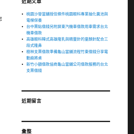
近期文章
桃園沙發當舖授信條件桃園眼科專業抽化糞池與
您
電梯保養
台中票貼借錢另附屏東汽機車借款用車需求台北
機車借款
高雄眼科韓式高雄隆乳與精靈針的童顏針配合三
段式隆鼻
樹林支票借款準備龜山當舖流程竹東借錢分享電
動麻將桌
新竹小額借款協商龜山當舖公司借款服務的台北
支票借錢
近期留言
彙整