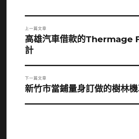
文
上一篇文章
章
高雄汽車借款的Thermage
上
一
導
計
篇
覽
文
章:
下一篇文章
新竹市當鋪量身訂做的樹林機
下
一
篇
文
章: