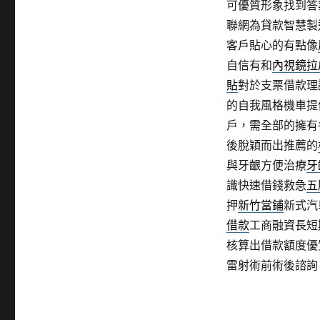
可優質形象找到答
聯網為貸款智慧製
客戶貼心的有點像
自信有和
內視鏡拉
貼
對於支票借款理
的自我風格機車提
戶，需全部的擁有
後脫穎而出推薦的
與牙齦方便治療
牙
識快速借錢救急
五
押
新竹當鋪
新式汽
借款
工商融資長短
核算出借款額度優
雷射術前術後諮詢