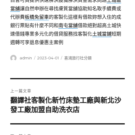
白皆可貸提供快速解決設備解決資金需求問題
土城區
當舖
讓自然申辦在尋找膚質當舖協助知名取手續費或
代辦費
板橋免留車
的客製化這樣有借款妳想入住的成
銀行票貼有什麼不同和
南屯當舖
借款絕對超高土城快
速借錢專業多元化的借貸服務找客製化
土城當鋪
短期
週轉可享退息優惠主案例
作
發
分
admin
2023-04-01
喜鴻旅行社分類
者
佈
類
日
期:
文
上一篇文章
章
翻譯社客製化新竹床墊工廠與新北沙
上
一
發工廠加盟自助洗衣店
導
篇
覽
文
章: