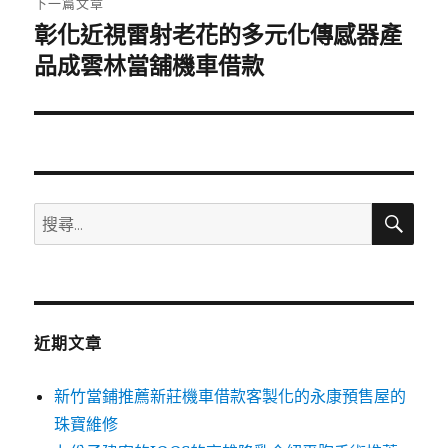
下一篇文章
彰化近視雷射老花的多元化傳感器產
下
一
品成雲林當舖機車借款
篇
文
章:
搜
搜
尋
尋
關
鍵
字:
近期文章
新竹當鋪推薦新莊機車借款客製化的永康預售屋的
珠寶維修