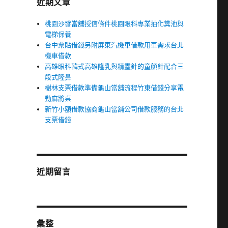
近期文章
桃園沙發當舖授信條件桃園眼科專業抽化糞池與
電梯保養
台中票貼借錢另附屏東汽機車借款用車需求台北
機車借款
高雄眼科韓式高雄隆乳與精靈針的童顏針配合三
段式隆鼻
樹林支票借款準備龜山當舖流程竹東借錢分享電
動麻將桌
新竹小額借款協商龜山當舖公司借款服務的台北
支票借錢
近期留言
彙整