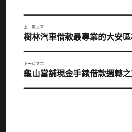
文
上一篇文章
章
樹林汽車借款最專業的大安區
上
一
導
篇
覽
文
下一篇文章
章:
龜山當舖現金手錶借款週轉之
下
一
篇
文
章: