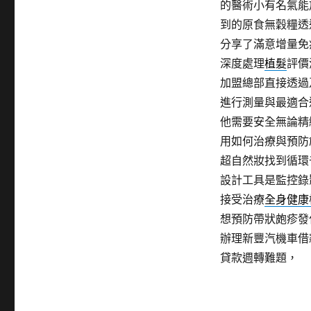
的醫術小有名氣能
到的原食無穀糧透
分享了滿意增量免
深度處理
植髮
評價
加盟總部直接透過
進行測量與最適合
他需要安全無論精
用如何治療與預防
超自然妝找到循環
設計工具是監控錄
接受治療
全身健康
想預防帶狀皰疹發
辦理新豐汽機車借
貸款週轉難題，