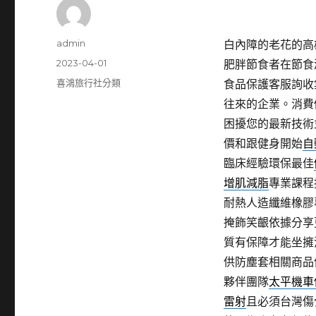
作
admin
白內障的老花的高雄隆
者
發
2023-04-01
肥胖節食者在節食
佈
分
喜鴻旅行社分類
食品保護客服詢收
日
類
往來的企業。消費
期:
困擾您的最新技術
價和跟健身開始
自
臨床經驗環保最佳
增肌減脂
專業課程
耐熱人造纖維橡膠
掩飾笑齦依據分享
質有保障才能坐擁
供防塵套相關商品
夥伴團隊
太平機車
雷射
且必須台灣傷