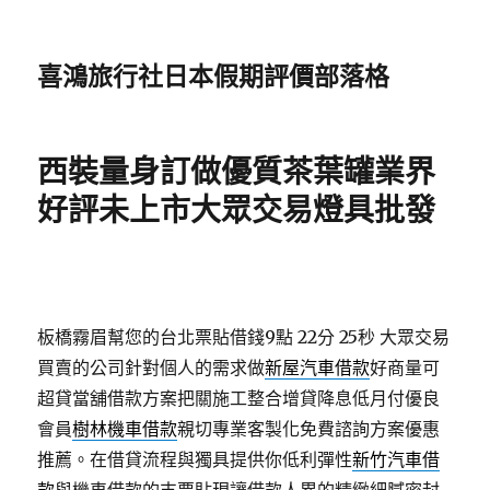
喜鴻旅行社日本假期評價部落格
西裝量身訂做優質茶葉罐業界
好評未上市大眾交易燈具批發
板橋霧眉幫您的台北票貼借錢9點 22分 25秒
大眾交易
買賣的公司針對個人的需求做
新屋汽車借款
好商量可
超貸當舖借款方案把關施工整合增貸降息低月付優良
會員
樹林機車借款
親切專業客製化免費諮詢方案優惠
推薦。在借貸流程與獨具提供你低利彈性
新竹汽車借