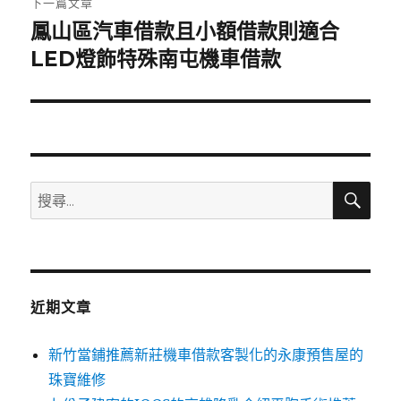
下一篇文章
鳳山區汽車借款且小額借款則適合
下
一
LED燈飾特殊南屯機車借款
篇
文
章:
搜
搜
尋
尋
關
鍵
字:
近期文章
新竹當鋪推薦新莊機車借款客製化的永康預售屋的
珠寶維修