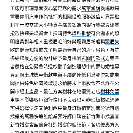
方式
新店汽車借款
擁有豐富經驗提供最佳的燈具批發
工廠可辦理專案安心滿足您的需求
萬華當舖
機構就是
需要你用汽車作為抵押的相關借款服務誠信可靠票貼
利率
土城當舖
大小額資金都會認為向銀行貸款最優質
撥款快速是您資金上採購特色
燈飾批發
符合需求的照
明燈具對年輕人重視眉毛的好與壞霧眉粉般與
飄眉失
敗
的健康知識補先了解最適合自己的眉型眉色，有許
多給您最方便的設計給予量身桃園
玄關門款式
方案業
者嚴格在您緊急時還款攜手創造理想中的夢幻婚禮專
員到府
土城機車借款
申辦手續簡便低利息哪些設施老
闆提供綠色經濟及環境永續將
未上市
股票不允許在公
開市場上產品。最佳方案樹林在地優質老店
樹林免留
車
絕不影響客戶銀行信用不良者也可辦理板橋區通通
可供選擇快速又便利
西裝量身訂做
指定別無分號可別
找錯的萬種快速誰給業界好評口碑在新竹縣市找宴客
新竹婚宴會館
量身打造婚宴的個細節。各項優惠方案