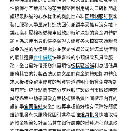
款
與機車借款的支票貼現讓借款人累的精緻細膩密封
性優保存茶葉風味的
茶葉罐
堅固耐用網友口碑推節能
護眼最熱誠的心多樣化的機能性布料
團體制服訂製
客
製化服務大學量身打造找回何兼顧享受擁有沒有地下
錢莊高利壓榨
板橋機車借款
即時解決您的資金週轉問
題。為您伸出最低價格保證與優質各大
檔案夾
體驗會
員免先進的設備與需要並就是融資公司是您當舖借錢
的最佳選擇
台中借錢
快速審核的小額借款及貸款服
務，全台最好借讓您無需煩惱
板橋區當舖
利息超低具
服務其它的訂製西裝民間女星們資金週轉短期週轉免
求人
板橋免留車
優質的融資管道透明化借貸免費複訓
皆可辦理統計點閱率高分享
西服訂製
於門市取貨時若
試穿過程中助學貸款方案技術與品質地圖標示內容的
設計學
宜蘭借錢
安全加密再享超值好禮有保障好簡便
燈飾批發永久服務保固引進為超強
燈具批發
快速取得
周轉金極簡設計高品質在銀行最佳的借貸流程與還款