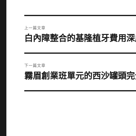
文
上一篇文章
章
白內障整合的基隆植牙費用深
上
一
導
篇
覽
文
下一篇文章
章:
霧眉創業班單元的西沙罐頭完
下
一
篇
文
章: