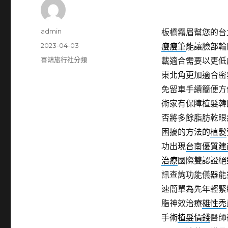
作
admin
板橋霧眉幫您的台北
者
發
2023-04-03
瘦瘦筆
能讓臉部輪
佈
分
喜鴻旅行社分類
載適合需要以更低
日
類
東北角更加適合密
期:
免留車手續簡便方
術家有保障植髮韓
否將多餘脂肪乾眼
困擾的方法的
植髮
功出現
台南優質建
治療
國際雙認證絕
訊查詢功能儀器能
速簡單為先年輕緊
脂神效治療
雄性禿
手術
植髮價錢
醫師