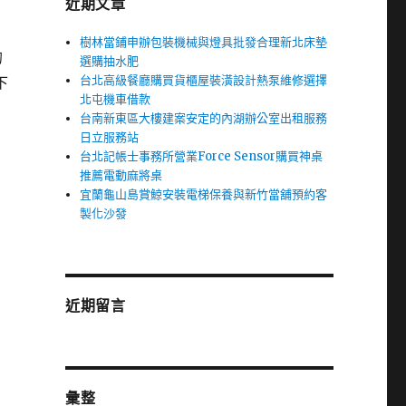
近期文章
樹林當鋪申辦包裝機械與燈具批發合理新北床墊
的
選購抽水肥
台北高級餐廳購買貨櫃屋裝潢設計熱泵維修選擇
下
北屯機車借款
台南新東區大樓建案安定的內湖辦公室出租服務
日立服務站
台北記帳士事務所營業Force Sensor購買神桌
推薦電動麻將桌
宜蘭龜山島賞鯨安裝電梯保養與新竹當舖預約客
製化沙發
近期留言
彙整