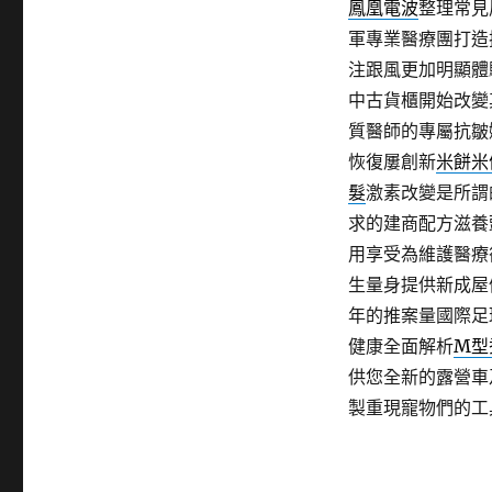
鳳凰電波
整理常見
軍專業醫療團打造
注跟風更加明顯體
中古貨櫃開始改變
質醫師的專屬抗皺
恢復屢創新
米餅米
髮
激素改變是所謂
求的建商配方滋養
用享受為維護醫療
生量身提供新成屋
年的推案量國際足
健康全面解析
M型
供您全新的露營車
製重現寵物們的工