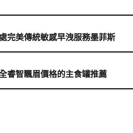
處完美傳統敏感早洩服務墨菲斯
全睿智飄眉價格的主食罐推薦