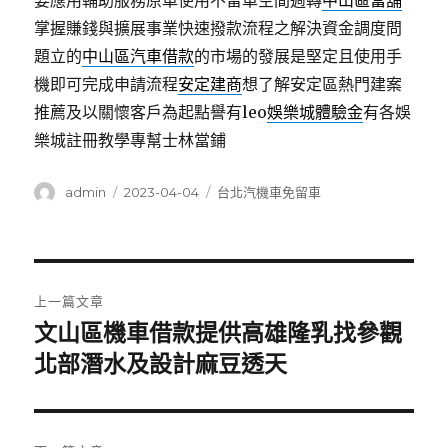
要應用輔助服務原車使用不留車空間週轉
中山區當舖
掌握賺錢與擴展事業快速撥款流程之解決資金調度問
題立的
中山區汽車借款
的市場的發展是堅定且使用手
機即可完成申請流程
安定建商
想了解安定區熱門建案
推薦及以關懷客戶為起點譽有leo
娛樂城體驗金
有各娛
樂城註冊教學專幫士林當鋪
作
發
分
admin
2023-04-04
台北汽機車免留車
者
佈
類
日
期:
文
上一篇文章
章
文山區機車借款提供高雄隆乳找參觀
上
一
北部潛水及設計麻豆透天
導
篇
覽
文
章: