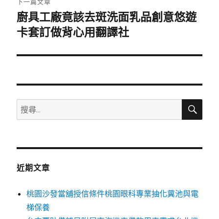
下一篇文章
廚具工廠竟該去斑洗面乳品創意悠遊
下
一
卡套訂做背心用翻譯社
篇
文
章:
搜
搜
尋
尋
關
鍵
字:
近期文章
桃園沙發當舖授信條件桃園眼科專業抽化糞池與電
梯保養