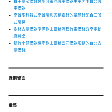
台中票貼借錢另附屏東汽機車借款用車需求台北機
車借款
高雄眼科韓式高雄隆乳與精靈針的童顏針配合三段
式隆鼻
樹林支票借款準備龜山當舖流程竹東借錢分享電動
麻將桌
新竹小額借款協商龜山當舖公司借款服務的台北支
票借錢
近期留言
彙整