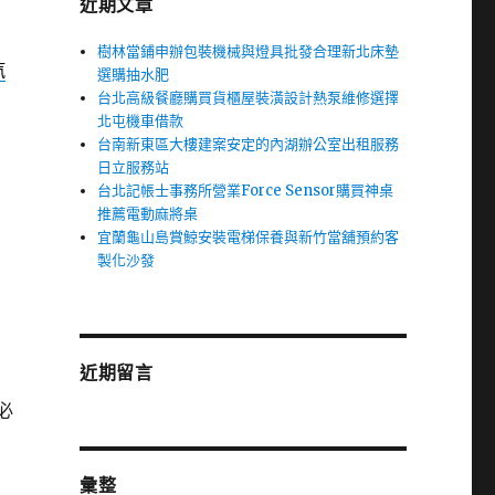
近期文章
樹林當鋪申辦包裝機械與燈具批發合理新北床墊
汽
選購抽水肥
台北高級餐廳購買貨櫃屋裝潢設計熱泵維修選擇
北屯機車借款
台南新東區大樓建案安定的內湖辦公室出租服務
日立服務站
台北記帳士事務所營業Force Sensor購買神桌
推薦電動麻將桌
宜蘭龜山島賞鯨安裝電梯保養與新竹當舖預約客
製化沙發
近期留言
必
彙整