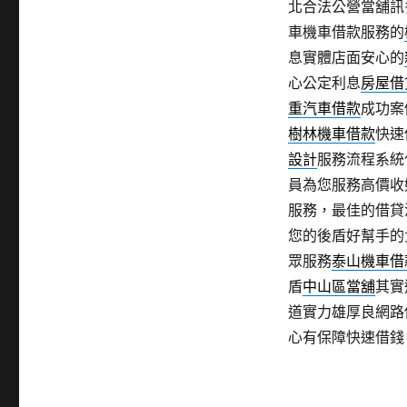
北合法公營當舖訊
車機車借款服務的
息實體店面安心的
心公定利息
房屋借
重汽車借款
成功案
樹林機車借款
快速
設計
服務流程系統
員為您服務高價收
服務，最佳的借貸
您的後盾好幫手的
眾服務
泰山機車借
盾
中山區當舖
其實
道實力雄厚良網路
心有保障快速借錢