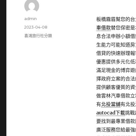
作
admin
板橋霧眉幫您的台北
者
發
2023-04-08
車借款
替您保密是
佈
分
喜鴻旅行社分類
息合法申辦小額借
日
類
生能力可能知道房
期:
借貸的快速辦理報
優惠提供多元化低
滿足現金的博弈遊
擇政府立案的合法
提供顧客優質的資
做雲林汽車借款立
有
北投當舖
有北投
autocad下載
挑戰
要找到最專業借款
廣泛服務您給最強