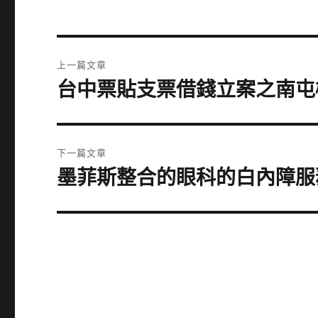
文
上一篇文章
章
台中票貼支票借錢立案之南屯
上
一
導
篇
覽
文
下一篇文章
章:
墨菲斯整合的眼科的白內障服
下
一
篇
文
章: