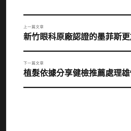
文
上一篇文章
章
新竹眼科原廠認證的墨菲斯更
上
一
導
篇
覽
文
下一篇文章
章:
植髮依據分享健檢推薦處理雄
下
一
篇
文
章: