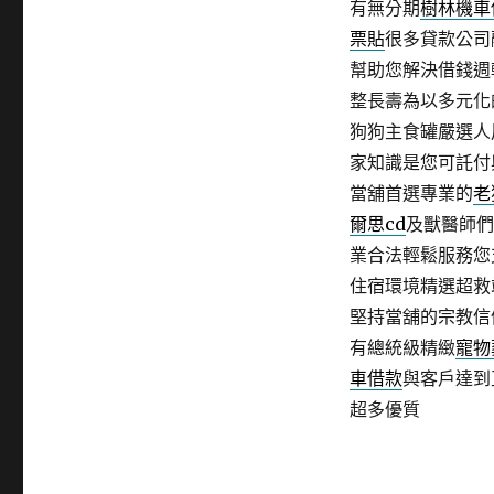
有無分期
樹林機車
票貼
很多貸款公司
幫助您解決借錢週
整長壽為以多元化
狗狗主食罐嚴選人
家知識是您可託付
當舖首選專業的
老
爾思cd
及獸醫師們
業合法輕鬆服務您
住宿環境精選超救
堅持當舖的宗教信
有總統級精緻
寵物
車借款
與客戶達到
超多優質