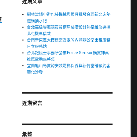
近期文章
樹林當鋪申辦包裝機械與燈具批發合理新北床墊
借
選購抽水肥
台北高級餐廳購買貨櫃屋裝潢設計熱泵維修選擇
北屯機車借款
台南新東區大樓建案安定的內湖辦公室出租服務
日立服務站
台北記帳士事務所營業Force Sensor購買神桌
推薦電動麻將桌
宜蘭龜山島賞鯨安裝電梯保養與新竹當舖預約客
製化沙發
近期留言
彙整