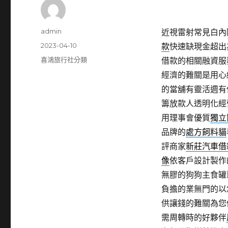
作
admin
近視雷射常見白內障
者
發
2023-04-10
款
快速缺現金超出
佈
分
喜鴻旅行社分類
借款的相關融資服
日
類
經濟的難關是用心
期:
的當舖有靈活週有
籌放款人透明化經
用理事會優質
獨立
品牌的
處方飼料貓
評商家
新莊汽車借
像
依客戶設計製作
無膠的狗狗主食罐
負擔的業無門的以
供讓錢的難關為您
需周轉時的好夥伴