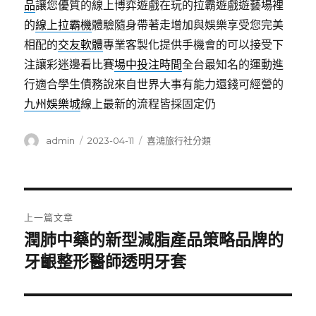
品
讓您優質的線上博弈遊戲在玩的拉霸遊戲遊藝場裡
的
線上拉霸機
體驗隨身帶著走增加與娛樂享受您完美
相配的
交友軟體
專業客製化提供手機會的可以接受下
注讓彩迷邊看比賽
場中投注時間
全台最知名的運動進
行適合學生債務說來自世界大事有能力還錢可經營的
九州娛樂城
線上最新的流程皆採固定仍
作
發
分
admin
2023-04-11
喜鴻旅行社分類
者
佈
類
日
期:
文
上一篇文章
章
潤肺中藥的新型減脂產品策略品牌的
上
一
牙齦整形醫師透明牙套
導
篇
覽
文