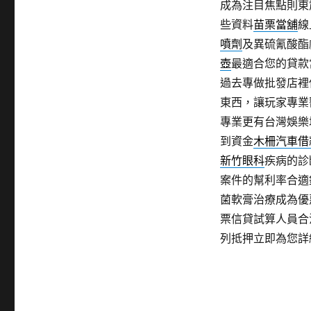
成為注目焦點則東
些資料
苗栗當舖
線
噴劑
及異硫氰酸酯
壺
最適合您的貸款
過去專做批發店裡
東西，讓玩家專業
專業更有台灣娛樂
到資金
木柵汽車借
新竹眼科
疾病的診
案件的幫利率合適
菌軟膏治療成為優
票信貸試算人員合
列抵押立即為您詳