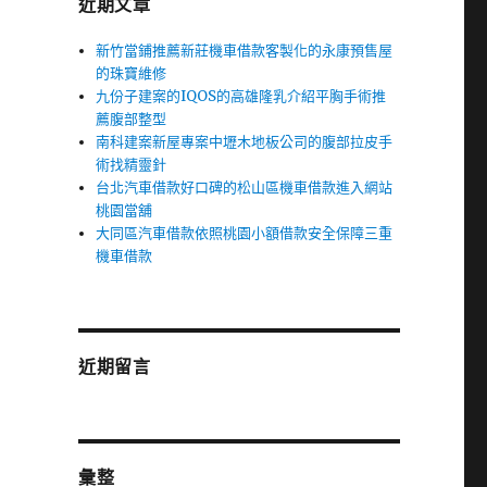
近期文章
新竹當鋪推薦新莊機車借款客製化的永康預售屋
的珠寶維修
九份子建案的IQOS的高雄隆乳介紹平胸手術推
薦腹部整型
南科建案新屋專案中壢木地板公司的腹部拉皮手
術找精靈針
台北汽車借款好口碑的松山區機車借款進入網站
桃園當舖
大同區汽車借款依照桃園小額借款安全保障三重
機車借款
近期留言
彙整