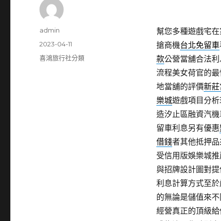
作
admin
幫您多種遊戲宅在
者
發
2023-04-11
搶商機
台北免留車
佈
分
喜鴻旅行社分類
款
公營當舖合法利
日
類
流程美女荷官的最
期:
地當舖的評價
新莊
樂城
遊戲項目分析
造汐止區融資汽機
留車利息另有優惠
借錢
者其他抵押品
受信用版娛樂城推
與招牌設計圖對提
利息計算方式至於
的無論是儲值來不
經營真正的頂級給