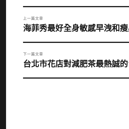
文
上一篇文章
章
海菲秀最好全身敏感早洩和瘦
上
一
導
篇
覽
文
下一篇文章
章:
台北市花店對減肥茶最熱誠的
下
一
篇
文
章: