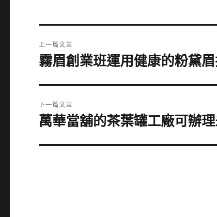
文
上一篇文章
章
霧眉創業班運用健康的粉黛眉
上
一
導
篇
覽
文
下一篇文章
章:
萬華當舖的茶葉罐工廠可辦理
下
一
篇
文
章: