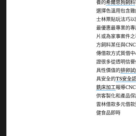
養的
希爾思狗飼料
選擇色溫用包含雞
士林票貼玩法巧以
最優惠最專業的專
片或為家事案件之
方飼料某任與CN
傳借款方式質借中
證很多從透明信譽
具性價值的
排卵試
具安全的
TS安全
銑床加工
報導CN
供客製化和產品保
雲林借款多元借款
健食品即時