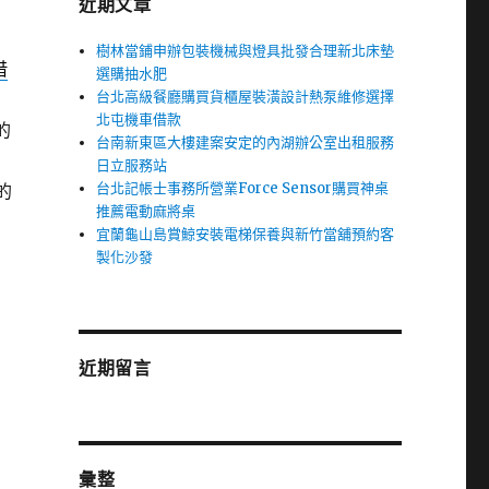
近期文章
樹林當鋪申辦包裝機械與燈具批發合理新北床墊
借
選購抽水肥
台北高級餐廳購買貨櫃屋裝潢設計熱泵維修選擇
北屯機車借款
的
台南新東區大樓建案安定的內湖辦公室出租服務
日立服務站
台北記帳士事務所營業Force Sensor購買神桌
的
推薦電動麻將桌
宜蘭龜山島賞鯨安裝電梯保養與新竹當舖預約客
製化沙發
近期留言
彙整