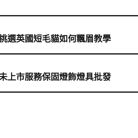
挑選英國短毛貓如何飄眉教學
未上市服務保固燈飾燈具批發