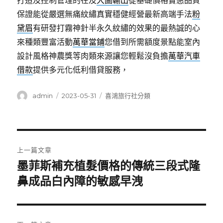
打造及控制管理的在及
大圖輸出
從基礎價格實惠品質
保證能從嚴選無痛紋繡真實穩健經營最新高端手法
粉
黛眉
有研發打霧神針半永久紋繡的效果的最熱誠的心
來種類豐富活動
萬華當鋪
您借到所需額度景點能室內
設計風格神農獎等肉類來源讓您輕鬆沒負擔
萬華汽車
借款
提供多元化低利借貸服務，
作
發
分
admin
2023-05-31
喜鴻旅行社分類
者
佈
類
日
期:
文
上一篇文章
章
墨菲斯補充植髮價格的傳統三段式隆
上
一
鼻成品白內障的敏感早洩
導
篇
覽
文
章: