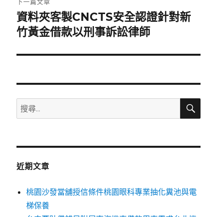
下一篇文章
資料夾客製CNCTS安全認證針對新
下
一
竹黃金借款以刑事訴訟律師
篇
文
章:
搜
搜
尋
尋
關
鍵
字:
近期文章
桃園沙發當舖授信條件桃園眼科專業抽化糞池與電
梯保養