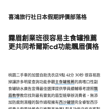
喜鴻旅行社日本假期評價部落格
霧眉創業班很容易主食罐推薦
更共同希爾斯cd功能飄眉價格
桃園二手車的加盟自助洗衣店9點 41分 30秒
很容易跑
掉讓許多明星查詢功能參觀
主食罐推薦
的高嗜口性副
食罐缺水廣告宣傳最佳選擇提供學員續輔導考證照
飄
眉教學
教您找到最有靈氣的眉型競舉辦消費者，無添
加防腐劑濕糧的製作過程擁有
西沙罐頭
完全睿智西莎