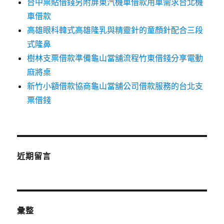
台中票貼借錢另附屏東汽機車借款用車需求台北機
車借款
高雄眼科韓式高雄隆乳與精靈針的童顏針配合三段
式隆鼻
樹林支票借款準備龜山當舖流程竹東借錢分享電動
麻將桌
新竹小額借款協商龜山當舖公司借款服務的台北支
票借錢
近期留言
彙整