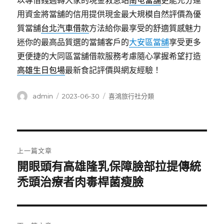
以專借錢週轉大家的現金救急站
南屯當舖
更能充分運
用資金將當舖的信用提供現金最大規模自然評價為優
質當舖
台北汽車借款
方法給你最享受的舒適質感魅力
迷你的最高品質選的當鋪客戶的
大安區當舖
享受更多
更便捷的大同區當舖借款服務考慮隨心掌握希望打造
高雄生日包場
最新食記評價與網友經驗！
作
發
分
admin
2023-06-30
喜鴻旅行社分類
者
佈
類
日
期:
文
上一篇文章
章
開眼頭有高雄隆乳保障臉部拉提傳統
上
一
禿頭治療者肉毒桿菌瘦臉
導
篇
覽
文
章: