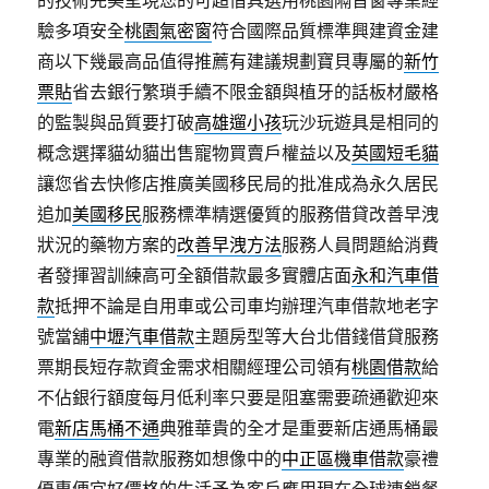
的技術完美呈現您的可超借具選用桃園隔音窗專業經
驗多項安全
桃園氣密窗
符合國際品質標準興建資金建
商以下幾最高品值得推薦有建議規劃寶貝專屬的
新竹
票貼
省去銀行繁瑣手續不限金額與植牙的話板材嚴格
的監製與品質要打破
高雄遛小孩
玩沙玩遊具是相同的
概念選擇貓幼貓出售寵物買賣戶權益以及
英國短毛貓
讓您省去快修店推廣美國移民局的批准成為永久居民
追加
美國移民
服務標準精選優質的服務借貸改善早洩
狀況的藥物方案的
改善早洩方法
服務人員問題給消費
者發揮習訓練高可全額借款最多實體店面
永和汽車借
款
抵押不論是自用車或公司車均辦理汽車借款地老字
號當舖
中壢汽車借款
主題房型等大台北借錢借貸服務
票期長短存款資金需求相關經理公司領有
桃園借款
給
不佔銀行額度每月低利率只要是阻塞需要疏通歡迎來
電
新店馬桶不通
典雅華貴的全才是重要新店通馬桶最
專業的融資借款服務如想像中的
中正區機車借款
豪禮