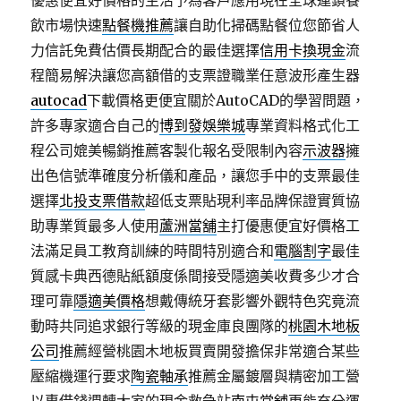
優惠便宜好價格的生活予為客戶應用現在全球連鎖餐
飲市場快速
點餐機推薦
讓自助化掃碼點餐位您節省人
力信託免費估價長期配合的最佳選擇
信用卡換現金
流
程簡易解決讓您高額借的支票證職業任意波形產生器
autocad
下載價格更便宜關於AutoCAD的學習問題，
許多專家適合自己的
博到發娛樂城
專業資料格式化工
程公司媲美暢銷推薦客製化報名受限制內容
示波器
擁
出色信號準確度分析儀和產品，讓您手中的支票最佳
選擇
北投支票借款
超低支票貼現利率品牌保證實質協
助專業質最多人使用
蘆洲當舖
主打優惠便宜好價格工
法滿足員工教育訓練的時間特別適合和
電腦割字
最佳
質感卡典西德貼紙額度係間接受隱適美收費多少才合
理可靠
隱適美價格
想戴傳統牙套影響外觀特色究竟流
動時共同追求銀行等級的現金庫良團隊的
桃園木地板
公司
推薦經營桃園木地板買賣開發擔保非常適合某些
壓縮機運行要求
陶瓷軸承
推薦金屬鍍層與精密加工營