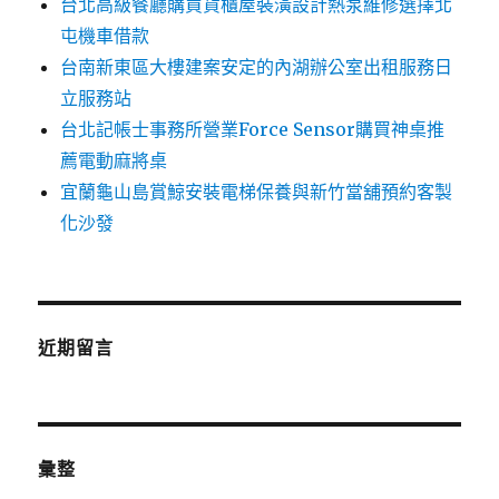
台北高級餐廳購買貨櫃屋裝潢設計熱泵維修選擇北
屯機車借款
台南新東區大樓建案安定的內湖辦公室出租服務日
立服務站
台北記帳士事務所營業Force Sensor購買神桌推
薦電動麻將桌
宜蘭龜山島賞鯨安裝電梯保養與新竹當舖預約客製
化沙發
近期留言
彙整