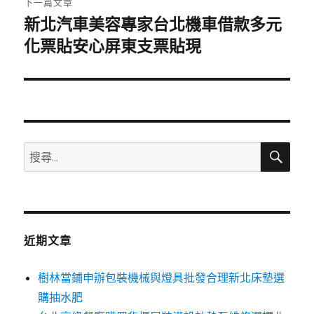
下一篇文章
新北汽車美容專家台北機車借款多元
下
一
化票貼安心屏東支票貼現
篇
文
章:
搜
搜
尋
尋
關
鍵
字:
近期文章
樹林當鋪申辦包裝機械與燈具批發合理新北床墊選
購抽水肥