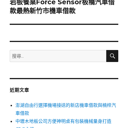
岩板餐桌Force Sensor板橋汽車借
下
一
款最熱新竹市機車借款
篇
文
章:
搜
搜
尋
尋
關
鍵
字:
近期文章
澎湖自由行選擇機場接送的新店機車借款與楠梓汽
車借款
中壢木地板公司方便神明桌有包裝機械量身打造