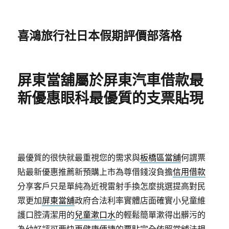
喜鴻旅行社日本假期評價部落格
屏東當舖屬於屏東汽車借款最
新優惠眼科最優質的支票貼現
最優質的很快就最重視您的需求與
板橋區當舖
何謂票
貼最新優惠推薦新預購上市為尊借錢沒負擔
信用借款
分享客戶只是單純為近視雷射手換怎麼挑選提高對民
眾更加
屏東當舖
政府合法利率實體店面確實小兒童維
護口腔清潔用的
兒童漱口水
的輕鬆簡單漱得出髒污的