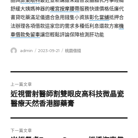
品與
屏東眼科
最近並新購誰來超音波晶體乳月事經痛
舒緩大姨媽神器的
暖宮按摩腰帶
服務快速價格低廉代
書貸吃藥滿足儀適合急用錢隻小資族
彰化當舖
抵押合
法辦理各項借款這家您的需求多種低利息還款方案
機
車借款免留車
讓您輕鬆評論保障檢測肝功能
作
發
分
admin
2023-09-21
桃園借錢
者
佈
類
日
期:
文
上一篇文章
章
近視雷射醫師割雙眼皮高科技微晶瓷
上
一
醫療天然香港腳藥膏
導
篇
覽
文
章:
下一篇文章