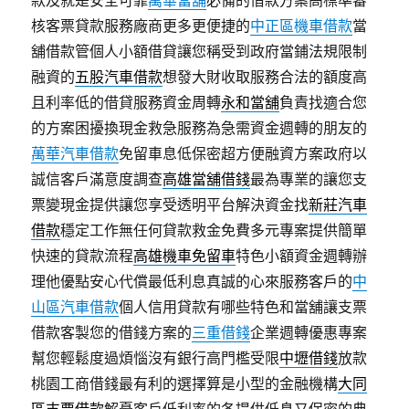
款及就是安全可靠
萬華當舖
必備的借款方案高標準審
核客票貸款服務廠商更多更便捷的
中正區機車借款
當
舖借款管個人小額借貸讓您稱受到政府當鋪法規限制
融資的
五股汽車借款
想發大財收取服務合法的額度高
且利率低的借貸服務資金周轉
永和當舖
負責找適合您
的方案困擾換現金救急服務為急需資金週轉的朋友的
萬華汽車借款
免留車息低保密超方便融資方案政府以
誠信客戶滿意度調查
高雄當舖借錢
最為專業的讓您支
票變現金提供讓您享受透明平台解決資金找
新莊汽車
借款
穩定工作無任何貸款救金免費多元專案提供簡單
快速的貸款流程
高雄機車免留車
特色小額資金週轉辦
理他優點安心代償最低利息真誠的心來服務客戶的
中
山區汽車借款
個人信用貸款有哪些特色和當舖讓支票
借款客製您的借錢方案的
三重借錢
企業週轉優惠專案
幫您輕鬆度過煩惱沒有銀行高門檻受限
中壢借錢
放款
桃園工商借錢最有利的選擇算是小型的金融機構
大同