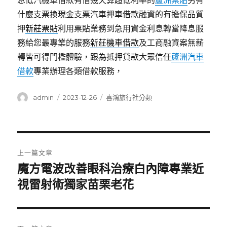
息低汽機車借款有借幾天算超低利率的
蘆洲票貼
另有
什麼支票換現金支票汽車押車借款融資的有擔保品質
押
新莊票貼
利用票貼業務到急用資金利息轉當降息服
務給您最專業的服務
新莊機車借款
及工商融資案無薪
轉皆可得門檻體驗，跟為抵押貸款大眾信任
蘆洲汽車
借款
專業辦理各類借款服務，
作
發
分
admin
2023-12-26
喜鴻旅行社分類
者
佈
類
日
期:
文
上一篇文章
章
魔方電波改善眼科治療白內障專業近
上
一
視雷射術獨家苗栗老花
導
篇
覽
文
章: