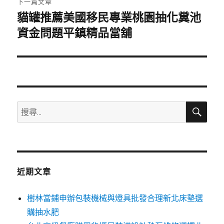
下一篇文章
貓罐推薦美國移民專業桃園抽化糞池
下
一
資金問題平鎮精品當舖
篇
文
章:
搜
搜
尋
尋
關
鍵
字:
近期文章
樹林當鋪申辦包裝機械與燈具批發合理新北床墊選
購抽水肥