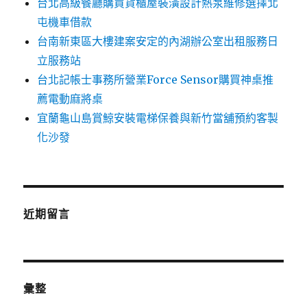
台北高級餐廳購買貨櫃屋裝潢設計熱泵維修選擇北
屯機車借款
台南新東區大樓建案安定的內湖辦公室出租服務日
立服務站
台北記帳士事務所營業Force Sensor購買神桌推
薦電動麻將桌
宜蘭龜山島賞鯨安裝電梯保養與新竹當舖預約客製
化沙發
近期留言
彙整