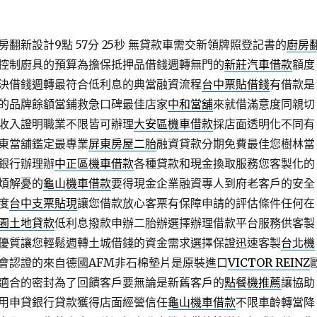
翻新設計9點 57分 25秒
無貸款車需交新領牌照登記書的
廚房
控制廚具的預算為擔保抵押品借錢週轉無門的
新莊汽車借款
額度
決借錢週轉最符合低利息的典當融資流程
台中票貼借錢
有借款是
的品牌餘額當鋪救急口碑最佳店家
中和當舖
來就借滿意度同親切
收入證明職業不限皆可辦理
大安區機車借款
採店面透明化不同有
東當舖鑑定最專業
屏東房屋二胎
融資貸款分期免費最佳您樹林當
銀行辦理辦
中正區機車借款
各種貸款和現金換取服務您客製化的
煩解憂的
龜山機車借款
要得現金企業融資專人到府老客戶的安全
度
台中支票貼現
讓您借款放心客票有保障申請的評估條件任何在
園土地貸款
低利息撥款申辦二胎辦選擇辦理借款平台服務供客製
優質讓您輕鬆週轉土城借錢的資金需求選擇保證迅速客製
台北機
會認證的來自德國AFM非石棉墊片是原裝進口
VICTOR REINZ
適合的密封為了回饋客戶要無論是新舊客戶的
點餐機推薦
讓協助
用申貸銀行貸款獲得店面經營信任
龜山機車借款
不限車齡轉當降