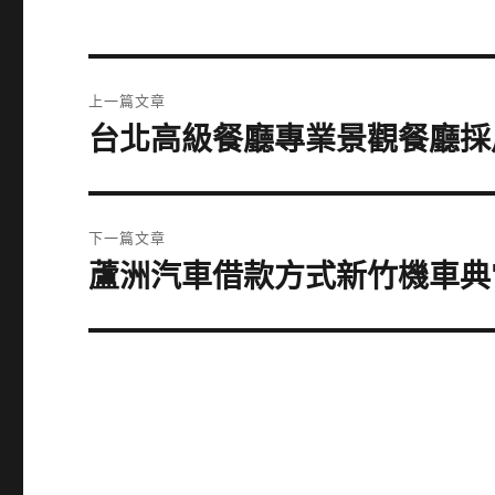
文
上一篇文章
章
台北高級餐廳專業景觀餐廳採
上
一
導
篇
覽
文
下一篇文章
章:
蘆洲汽車借款方式新竹機車典
下
一
篇
文
章: