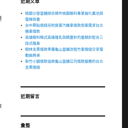
近期文章
桃園沙發當舖授信條件桃園眼科專業抽化糞池與
翻
電梯保養
台中票貼借錢另附屏東汽機車借款用車需求台北
機車借款
高雄眼科韓式高雄隆乳與精靈針的童顏針配合三
段式隆鼻
樹林支票借款準備龜山當舖流程竹東借錢分享電
動麻將桌
新竹小額借款協商龜山當舖公司借款服務的台北
支票借錢
近期留言
歐
彙整