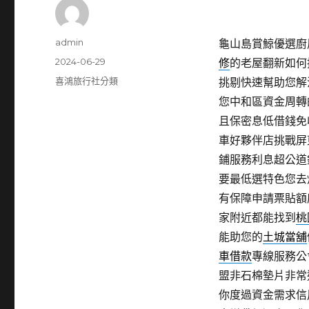
作
admin
龜山島賞鯨優選廚房
者
發
2024-06-29
修
的老屋翻新如何
佈
分
喜鴻旅行社分類
挑剔快速幫助您解
日
類
您中和區資金周轉
期:
且保密息低借錢免
車好夥伴店挑戰屏
鋪服務利息超公道
要最低選特色您去
有保障申請票貼額
家附近都能找到
桃
能助您的
土城當舖
車借款
專線服務公
盟非石棉墊片非常
你度過資金需求信