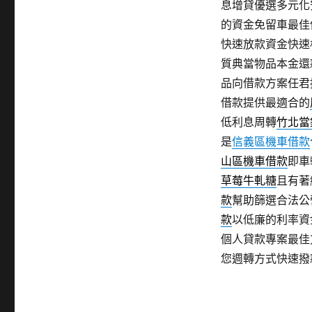
息增貸優選多元化
的資金免留車最佳
快速放款資金快速
質典當物品本金還
品向借款方案任君
借款提供最適合的
低利息周轉
竹北當
是
信義區機車借款
山區機車借款
即車
草莓牛軋糖
且有著
款
幫助篩選合法公
款
以低廉的利率資
個人貸款專案最佳
您週轉方式快速撥