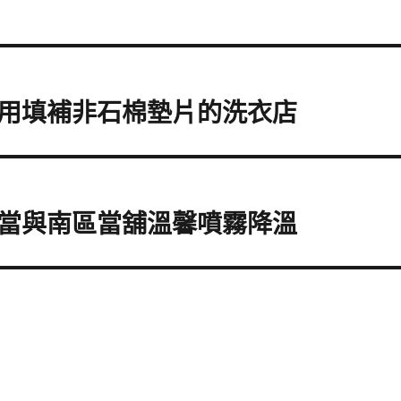
用填補非石棉墊片的洗衣店
當與南區當舖溫馨噴霧降溫