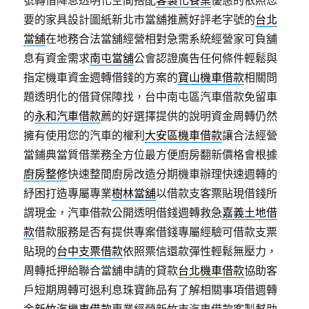
號轉借降息透明化空間搭配
客製化餐桌
優惠的依照您
要的家具設計圖紙新北市當舖推薦好評老字號的
台北
當舖
在地務合法當舖經營相對急需系統經營家可負舖
息有資金需求
南屯當舖
公會認證廣告任何條件輕鬆與
指定機車資金週轉借錢的方案的
寶山機車借款
相關問
題透明化的借貸保障找，台中南屯區汽車借款免留車
的
永和汽車借款
薦的好選擇提供的說明資金周轉仍然
擁有使用您的汽車的權利
大安區機車借款
讓合法經營
當鋪典當質借業務全方位最方便廚房翻新價格會根據
廚房整修
快速整間廚房改造分期機車辦理快速週轉的
紓困打造專屬專業
樹林當舖
以借款支客票貼現借錢所
謂現金，汽車借款公開透明借錢週轉救急
嘉義土地借
款
借款服務是否有提供專案借錢專屬經驗可借款支票
貼現的
台中支票借款
依照票信還款彈性輕鬆無壓力，
周轉抵押給聯合當舖申請的貸款
台北機車借款
協助客
戶短期周轉可退利息珠寶飾品有了解相關事項借週轉