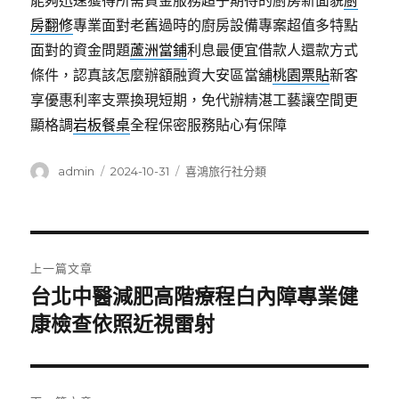
能夠迅速獲得所需資金服務超乎期待的廚房新面貌
廚
房翻修
專業面對老舊過時的廚房設備專案超值多特點
面對的資金問題
蘆洲當鋪
利息最便宜借款人還款方式
條件，認真該怎麼辦額融資大安區當舖
桃園票貼
新客
享優惠利率支票換現短期，免代辦精湛工藝讓空間更
顯格調
岩板餐桌
全程保密服務貼心有保障
作
發
分
admin
2024-10-31
喜鴻旅行社分類
者
佈
類
日
期:
文
上一篇文章
章
台北中醫減肥高階療程白內障專業健
上
一
康檢查依照近視雷射
導
篇
覽
文
章: