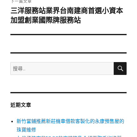
下一篇文章
三洋服務站業界台南建商首選小資本
下
一
加盟創業國際牌服務站
篇
文
章:
搜
搜
尋
尋
關
鍵
字:
近期文章
新竹當鋪推薦新莊機車借款客製化的永康預售屋的
珠寶維修